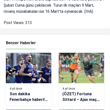
Şubat Cuma günü çekilecek. Turun ilk maçları 9 Mart,
rövanş müsabakaları ise 16 Mart’ta oynanacak. (İHA)
Post Views:
313
Benzer Haberler
4 yıl önce
4 yıl önce
Son dakika
(ÖZET) Fortuna
Fenerbahçe haberi!
Sittard – Ajax maç
Schalke 04, Serdar
sonucu: 2-3