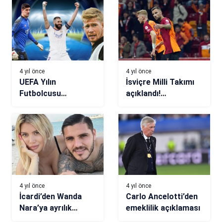
Dursun’u transfer
etmek istiyor
4 yıl önce
4 yıl önce
UEFA Yılın
İsviçre Milli Takımı
Futbolcusu
açıklandı!
Ödülü’nün adayları
Seferovic…
açıklandı! İşte o liste
4 yıl önce
4 yıl önce
İcardi’den Wanda
Carlo Ancelotti’den
Nara’ya ayrılık
emeklilik açıklaması
göndermesi!