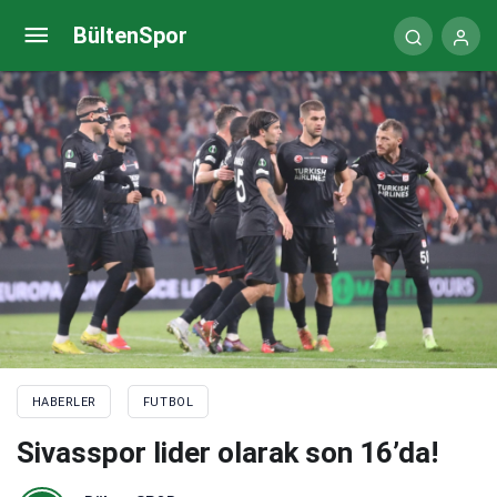
Sivasspor, zaferini taraftarlarıyla kutladı
BültenSpor
HABERLER
FUTBOL
Sivasspor lider olarak son 16’da!