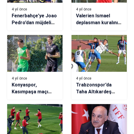
4 yıl önce
4 yıl önce
Fenerbahçe’ye Joao
Valerien Ismael
Pedro’dan müjdeli
deplasman kuralını
haber! Saha
değiştirdi!
çalışmalarına
başladı
4 yıl önce
4 yıl önce
Konyaspor,
Trabzonspor’da
Kasımpaşa maçı
Taha Altıkardeş
hazırlıklarına başladı
korkuttu