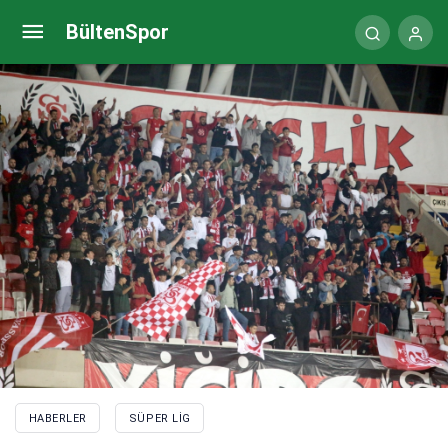
Artem Dovbyk gelişmesi: Ukraynalı gazeteci
BültenSpor
açıkladı
HABERLER
SÜPER LIG