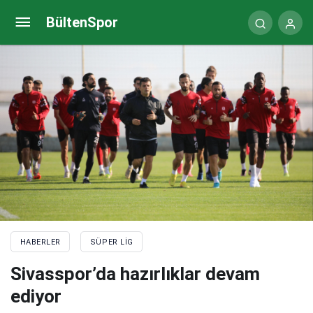
İtalyan devi Altay Bayındır’ın peşinde
BültenSpor
HABERLER
SÜPER LIG
Sivasspor’da hazırlıklar devam
ediyor