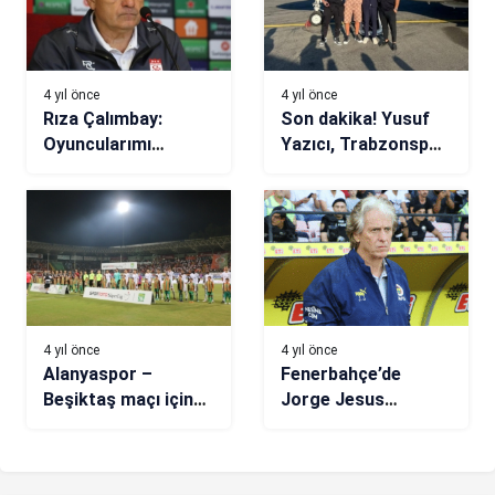
4 yıl önce
4 yıl önce
Rıza Çalımbay:
Son dakika! Yusuf
Oyuncularımı
Yazıcı, Trabzonspor
kutluyorum
için yola çıktı
4 yıl önce
4 yıl önce
Alanyaspor –
Fenerbahçe’de
Beşiktaş maçı için
Jorge Jesus
flaş sözler: Hakem
tartışılıyor
rezaleti izledik