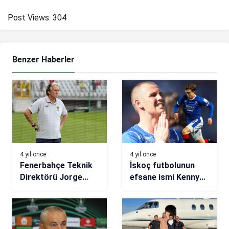
Post Views:
304
Benzer Haberler
4 yıl önce
4 yıl önce
Fenerbahçe Teknik
İskoç futbolunun
Direktörü Jorge
efsane ismi Kenny
Jesus: Ofansif
Miller’den Rıdvan
eksikliğimiz vardı
Yılmaz sözleri