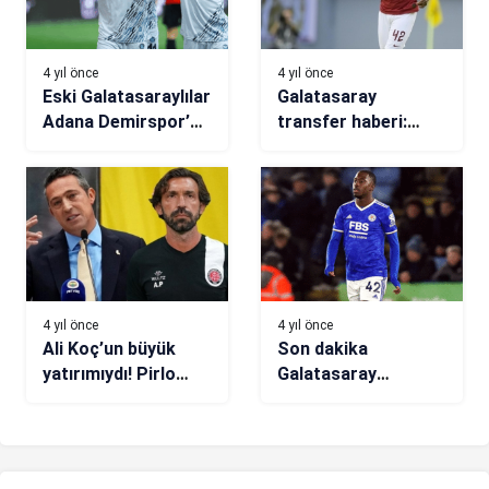
4 yıl önce
4 yıl önce
Eski Galatasaraylılar
Galatasaray
Adana Demirspor’u
transfer haberi:
uçuruyor
Amadou Diawara
ısrarı sürüyor
4 yıl önce
4 yıl önce
Ali Koç’un büyük
Son dakika
yatırımıydı! Pirlo
Galatasaray
kaptı
transfer haberi!
Premier Lig’den orta
sahaya sürpriz isim:
Boubakary Soumare