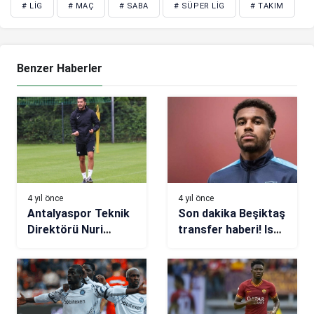
# LIG
# MAÇ
# SABA
# SÜPER LIG
# TAKIM
Benzer Haberler
4 yıl önce
4 yıl önce
Antalyaspor Teknik
Son dakika Beşiktaş
Direktörü Nuri
transfer haberi! Isak
Şahin: Galatasaray
Hein için ilk indirim
maçına hazırız