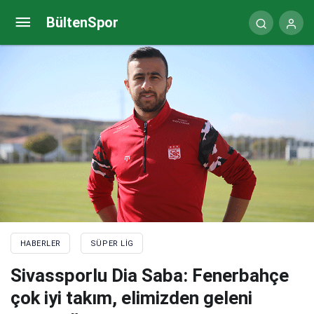
(ÖZET) Giresunspor-İstanbulspor maç sonucu: 3-2
BültenSpor
HABERLER
SÜPER LIG
Sivassporlu Dia Saba: Fenerbahçe
çok iyi takım, elimizden geleni