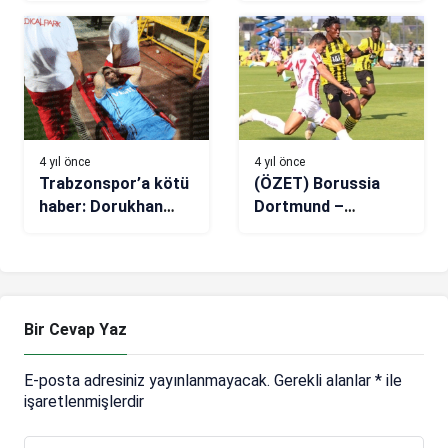
geçti
4 yıl önce
4 yıl önce
Trabzonspor’a kötü
(ÖZET) Borussia
haber: Dorukhan
Dortmund –
Toköz sezonu
Antalyaspor maç
kapattı!
sonucu: 1-1
Bir Cevap Yaz
E-posta adresiniz yayınlanmayacak.
Gerekli alanlar
*
ile
işaretlenmişlerdir