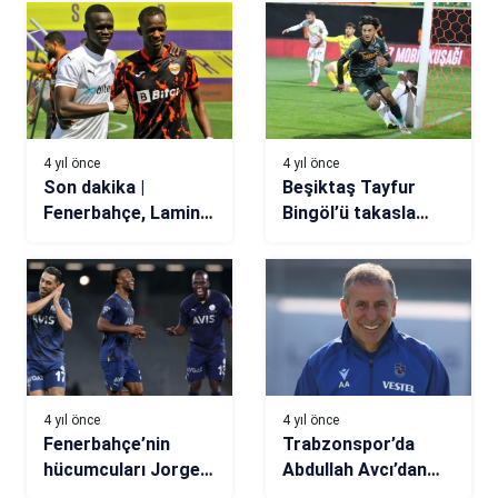
4 yıl önce
4 yıl önce
Son dakika |
Beşiktaş Tayfur
Fenerbahçe, Lamine
Bingöl’ü takasla
Diack’ı kadrosuna
transfer ediyor!
kattı
4 yıl önce
4 yıl önce
Fenerbahçe’nin
Trabzonspor’da
hücumcuları Jorge
Abdullah Avcı’dan
Jesus ile uçuşa
pres vurgusu