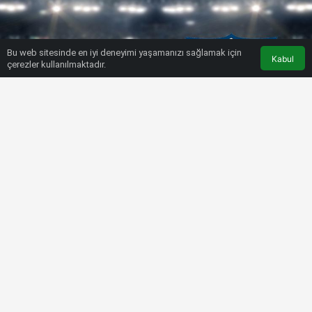
Bu web sitesinde en iyi deneyimi yaşamanızı sağlamak için
Kabul
çerezler kullanılmaktadır.
HABERLER
SÜPER LIG
CANLI | Konyaspor – Başakşehir
Bülten SPOR
15 Ağustos 2022, 16:36
tarihinde yayınlandı