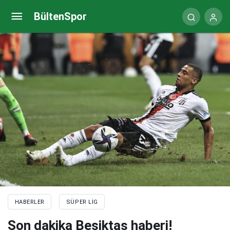
CANLI | Konyaspor – Başakşehir
BültenSpor
HABERLER
SÜPER LIG
Son dakika Beşiktaş haberi!