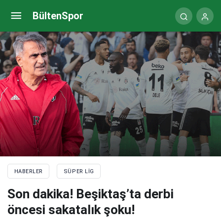
Domenec Torrent sessizliğini bozdu!
BültenSpor
HABERLER
SÜPER LIG
Son dakika! Beşiktaş’ta derbi
öncesi sakatalık şoku!