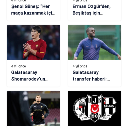
4 yıl önce
4 yıl önce
Şenol Güneş: “Her
Erman Özgür’den,
maça kazanmak için
Beşiktaş için
çıkacağız”
şampiyonluk
yorumu!
4 yıl önce
4 yıl önce
Galatasaray
Galatasaray
Shomurodov’un
transfer haberi:
peşinde
Ndombele’de olumlu
gelişme