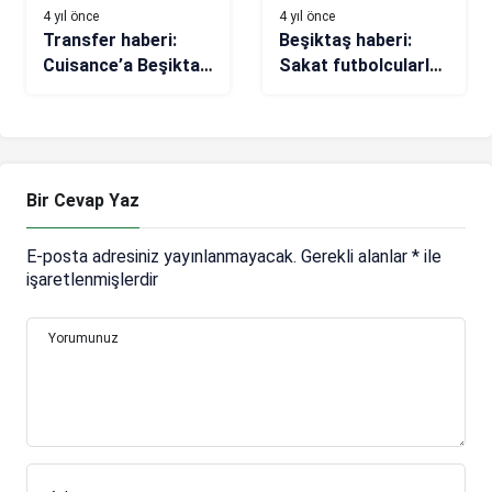
4 yıl önce
4 yıl önce
Transfer haberi:
Beşiktaş haberi:
Cuisance’a Beşiktaş
Sakat futbolcularla
ve Trabzonspor’dan
ilgili son dakika
teklif
açıklaması
Bir Cevap Yaz
E-posta adresiniz yayınlanmayacak.
Gerekli alanlar
*
ile
işaretlenmişlerdir
Yorumunuz