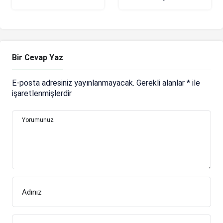
geldiğince katkı
Mesut Özil’in ayrılığı
yapmaya çalıştım”
resmileşiyor
Bir Cevap Yaz
E-posta adresiniz yayınlanmayacak.
Gerekli alanlar
*
ile
işaretlenmişlerdir
Yorumunuz
Adınız