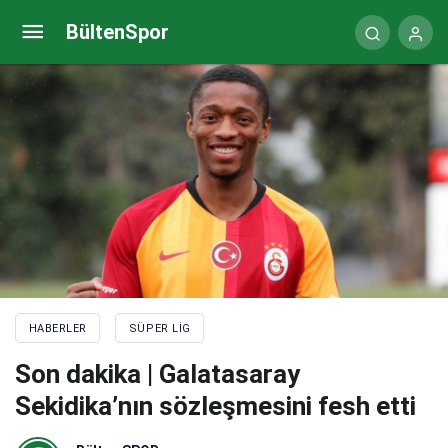
Kasımpaşa – Fenerbahçe maçı hangi kanalda, saat
BültenSpor
kaçta? (Muhtemel 11’ler)
HABERLER
SÜPER LIG
Son dakika | Galatasaray
Sekidika’nın sözleşmesini fesh etti