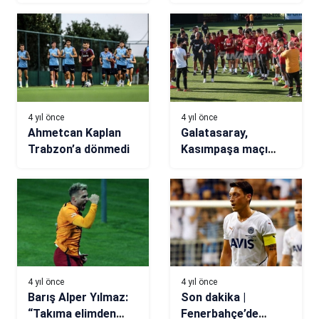
Milan’dan yanıt
City’de Shota
bekliyor
Arveladze’den
Pelkas açıklaması
4 yıl önce
4 yıl önce
Ahmetcan Kaplan
Galatasaray,
Trabzon’a dönmedi
Kasımpaşa maçı
hazırlıklarını
sürdürdü
4 yıl önce
4 yıl önce
Barış Alper Yılmaz:
Son dakika |
“Takıma elimden
Fenerbahçe’de