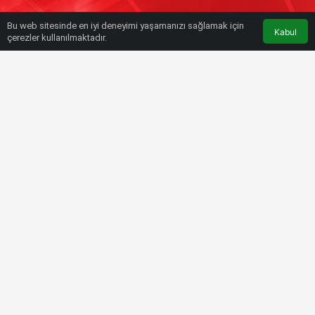
Bu web sitesinde en iyi deneyimi yaşamanızı sağlamak için
Kabul
çerezler kullanılmaktadır.
HABERLER
SÜPER LIG
Son dakika | Trabzonspor’da İsmail
Köybaşı’nın sözleşmesi feshedildi
Bülten SPOR