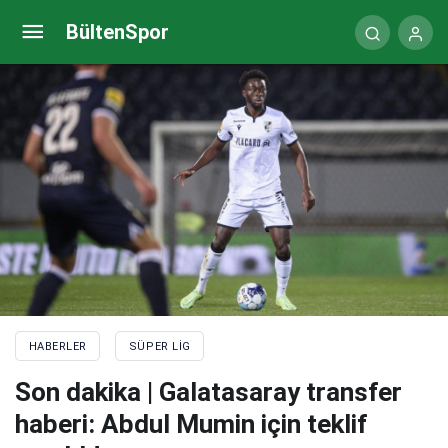
Son dakika | Trabzonspor’da İsmail Köybaşı’nın
BültenSpor
sözleşmesi feshedildi
HABERLER
SÜPER LIG
Son dakika | Galatasaray transfer
haberi: Abdul Mumin için teklif