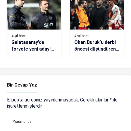
4 yıl önce
4 yıl önce
Galatasaray’da
Okan Buruk’u derbi
forvete yeni aday!
öncesi düşündüren
Okan Buruk’un
konu
listesinde ilk sırada
Bir Cevap Yaz
E-posta adresiniz yayınlanmayacak.
Gerekli alanlar
*
ile
işaretlenmişlerdir
Yorumunuz