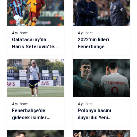
4 yıl önce
4 yıl önce
Galatasaray’da
2022’nin lideri
Haris Seferovic’ten
Fenerbahçe
Okan Buruk’a
değişiklik tepkisi
4 yıl önce
4 yıl önce
Fenerbahçe’de
Polonya basını
gidecek isimler
duyurdu: Yeni
netleşmeye başladı!
Lewandowski ve
İşte son durum…
Fenerbahçe…