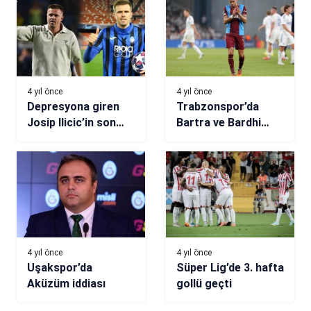
4 yıl önce
4 yıl önce
Depresyona giren
Trabzonspor’da
Josip Ilicic’in son
Bartra ve Bardhi
hali üzdü! İhanet
Kopenhag maçında
iddiası
sahne aldı
4 yıl önce
4 yıl önce
Uşakspor’da
Süper Lig’de 3. hafta
Aküzüm iddiası
gollü geçti