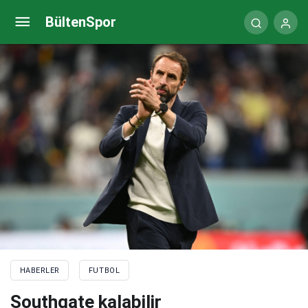
Arjantin-Fransa 2022 Dünya Kupası finaline çok
BültenSpor
özel misafir
HABERLER
FUTBOL
Southgate kalabilir