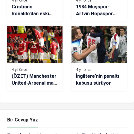
4 yıl önce
4 yıl önce
Cristiano
1984 Muşspor-
Ronaldo’dan eski
Artvin Hopaspor
kulübüne şok talep
maç sonucu: 1-2
4 yıl önce
4 yıl önce
(ÖZET) Manchester
İngiltere’nin penaltı
United-Arsenal maç
kabusu sürüyor
sonucu: 3-1
Bir Cevap Yaz