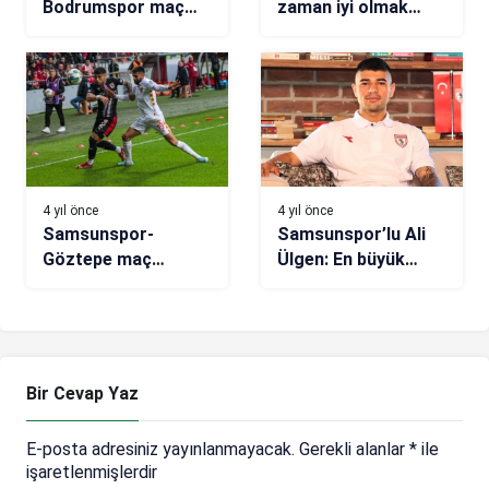
Bodrumspor maç
zaman iyi olmak
sonucu: 0-2
zorundayız
4 yıl önce
4 yıl önce
Samsunspor-
Samsunspor’lu Ali
Göztepe maç
Ülgen: En büyük
sonucu: 1-0
hedefim
Samsunspor’da
şampiyonluk
yaşamak
Bir Cevap Yaz
E-posta adresiniz yayınlanmayacak.
Gerekli alanlar
*
ile
işaretlenmişlerdir