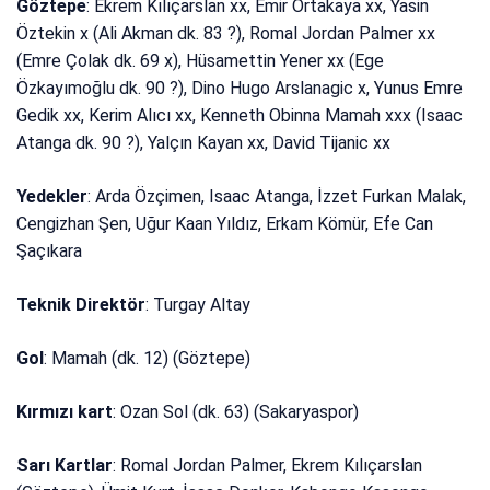
Göztepe
: Ekrem Kılıçarslan xx, Emir Ortakaya xx, Yasin
Öztekin x (Ali Akman dk. 83 ?), Romal Jordan Palmer xx
(Emre Çolak dk. 69 x), Hüsamettin Yener xx (Ege
Özkayımoğlu dk. 90 ?), Dino Hugo Arslanagic x, Yunus Emre
Gedik xx, Kerim Alıcı xx, Kenneth Obinna Mamah xxx (Isaac
Atanga dk. 90 ?), Yalçın Kayan xx, David Tijanic xx
Yedekler
: Arda Özçimen, Isaac Atanga, İzzet Furkan Malak,
Cengizhan Şen, Uğur Kaan Yıldız, Erkam Kömür, Efe Can
Şaçıkara
Teknik Direktör
: Turgay Altay
Gol
: Mamah (dk. 12) (Göztepe)
Kırmızı kart
: Ozan Sol (dk. 63) (Sakaryaspor)
Sarı Kartlar
: Romal Jordan Palmer, Ekrem Kılıçarslan