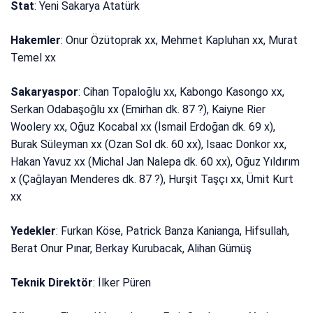
Stat
: Yeni Sakarya Atatürk
Hakemler
: Onur Özütoprak xx, Mehmet Kapluhan xx, Murat
Temel xx
Sakaryaspor
: Cihan Topaloğlu xx, Kabongo Kasongo xx,
Serkan Odabaşoğlu xx (Emirhan dk. 87 ?), Kaiyne Rier
Woolery xx, Oğuz Kocabal xx (İsmail Erdoğan dk. 69 x),
Burak Süleyman xx (Ozan Sol dk. 60 xx), Isaac Donkor xx,
Hakan Yavuz xx (Michal Jan Nalepa dk. 60 xx), Oğuz Yıldırım
x (Çağlayan Menderes dk. 87 ?), Hurşit Taşçı xx, Ümit Kurt
xx
Yedekler
: Furkan Köse, Patrick Banza Kanianga, Hifsullah,
Berat Onur Pınar, Berkay Kurubacak, Alihan Gümüş
Teknik Direktör
: İlker Püren