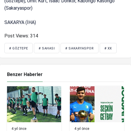
(Göztepe), Ümit Kurt, İsaac Donkor, Kabongo Kasongo
(Sakaryaspor)
SAKARYA (İHA)
Post Views:
314
# GÖZTEPE
# SAHASI
# SAKARYASPOR
# XX
Benzer Haberler
4 yıl önce
4 yıl önce