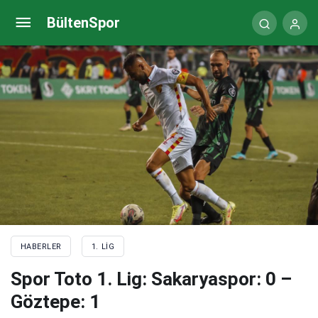
Cihat Arslan: Bu maç bize yol gösterici olacak
BültenSpor
HABERLER
1. LIG
Spor Toto 1. Lig: Sakaryaspor: 0 –
Göztepe: 1