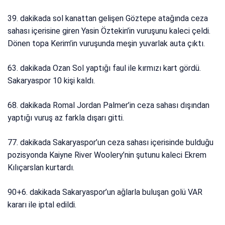
39. dakikada sol kanattan gelişen Göztepe atağında ceza
sahası içerisine giren Yasin Öztekin’in vuruşunu kaleci çeldi.
Dönen topa Kerim’in vuruşunda meşin yuvarlak auta çıktı.
63. dakikada Ozan Sol yaptığı faul ile kırmızı kart gördü.
Sakaryaspor 10 kişi kaldı.
68. dakikada Romal Jordan Palmer’in ceza sahası dışından
yaptığı vuruş az farkla dışarı gitti.
77. dakikada Sakaryaspor’un ceza sahası içerisinde bulduğu
pozisyonda Kaiyne River Woolery’nin şutunu kaleci Ekrem
Kılıçarslan kurtardı.
90+6. dakikada Sakaryaspor’un ağlarla buluşan golü VAR
kararı ile iptal edildi.