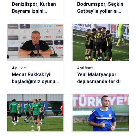
Denizlispor, Kurban
Bodrumspor, Seçkin
Bayramı iznini
Getbay’la yollarını
tamamladı
ayırdı
4 yıl önce
4 yıl önce
Mesut Bakkal: İyi
Yeni Malatyaspor
başladığımız oyunu
deplasmanda farklı
kötü bitirmek bizi
üzdü