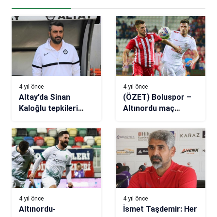
4 yıl önce
4 yıl önce
Altay’da Sinan
(ÖZET) Boluspor –
Kaloğlu tepkileri
Altınordu maç
sildi
sonucu: 1-1
4 yıl önce
4 yıl önce
Altınordu-
İsmet Taşdemir: Her