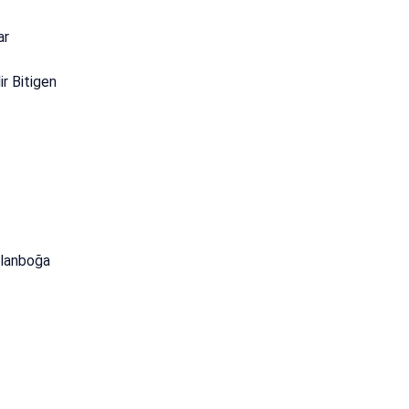
ar
r Bitigen
slanboğa