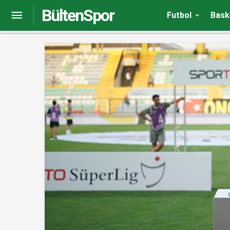
BültenSpor
Devrim Özkan’dan Icardi ve Torreira açıklaması
Futbol
Bask