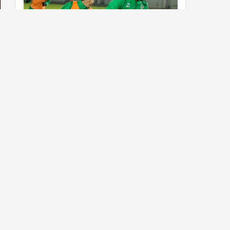
Konyaspor’da Sivasspor maçı
hazırlıkları sürüyor
Al Nassr çıldırdı! Cristiano Ronaldo
sonrasında iki süperstarı daha
istiyorlar…