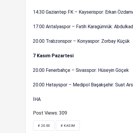
14.30 Gaziantep FK – Kayserispor: Erkan Özdam
17.00 Antalyaspor – Fatih Karagümrük: Abdulkadi
20.00 Trabzonspor – Konyaspor: Zorbay Küçük
7 Kasım Pazartesi
20.00 Fenerbahçe – Sivasspor: Hüseyin Göçek
20.00 Hatayspor – Medipol Başakşehir: Suat Ar
İHA
Post Views:
309
# 20.00
# KASIM