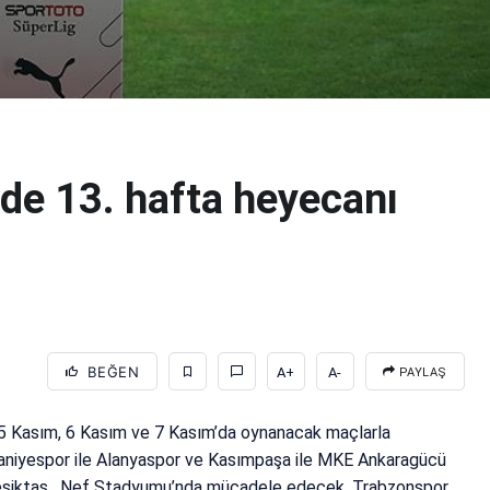
’de 13. hafta heyecanı
BEĞEN
A+
A-
PAYLAŞ
, 5 Kasım, 6 Kasım ve 7 Kasım’da oynanacak maçlarla
aniyespor ile Alanyaspor ve Kasımpaşa ile MKE Ankaragücü
 Beşiktaş , Nef Stadyumu’nda mücadele edecek. Trabzonspor