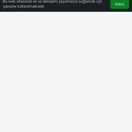
Bu web sitesinde en iyi deneyimi yaşamanızı sağlamak için
Kabul
çerezler kullanılmaktadır.
HABERLER
3. LIG
Akhisarspor’da Gekas’tan son çağrı
Bülten SPOR
14 Ağustos 2022, 10:06
tarihinde yayınlandı
BEĞEN
PAYLAŞ