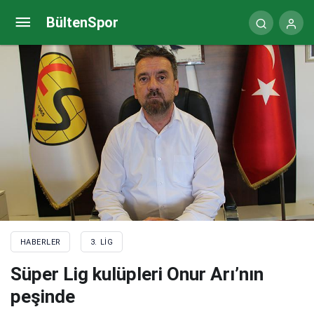
Akhisarspor’da Gekas’tan son çağrı
BültenSpor
HABERLER
3. LIG
Süper Lig kulüpleri Onur Arı’nın
peşinde