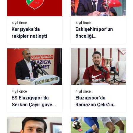
4 yıl önce
4 yıl önce
Karşıyaka’da
Eskişehirspor’un
rakipler netleşti
önceliği
Trabzonspor
dosyasının
kapanması
4 yıl önce
4 yıl önce
ES Elazığspor’da
Elazığspor’da
Serkan Çayır güven
Ramazan Çelik’in
tazeledi
yardımcıları belli
oldu