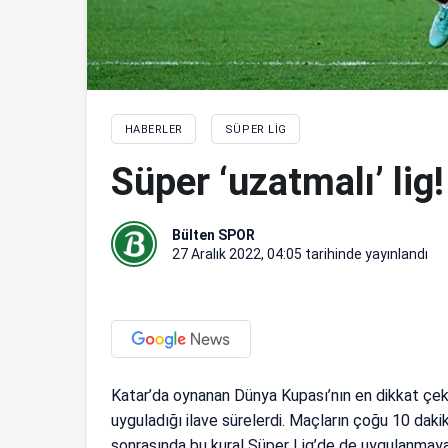
HABERLER
SÜPER LIG
Süper ‘uzatmalı’ lig!
Bülten SPOR
27 Aralık 2022, 04:05
tarihinde yayınlandı
Katar’da oynanan Dünya Kupası’nın en dikkat çek
uyguladığı ilave sürelerdi. Maçların çoğu 10 daki
sonrasında bu kural Süper Lig’de de uygulanmaya 