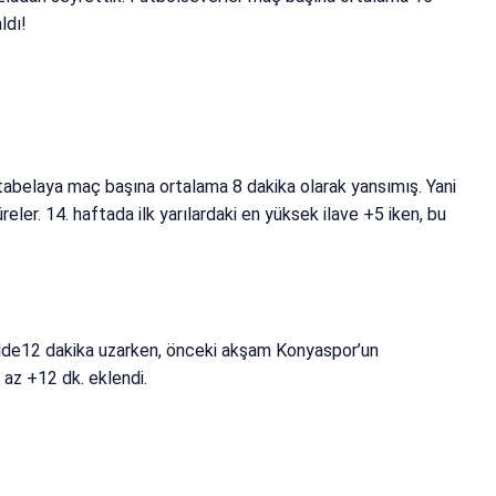
ldı!
tabelaya maç başına ortalama 8 dakika olarak yansımış. Yani
reler. 14. haftada ilk yarılardaki en yüksek ilave +5 iken, bu
lde12 dakika uzarken, önceki akşam Konyaspor’un
 az +12 dk. eklendi.