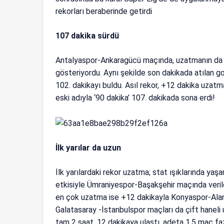
rekorları beraberinde getirdi
107 dakika sürdü
Antalyaspor-Ankaragücü maçında, uzatmanın da u
gösteriyordu. Aynı şekilde son dakikada atılan 
102. dakikayı buldu. Asıl rekor, +12 dakika uza
eski adıyla ‘90 dakika’ 107. dakikada sona erdi!
İlk yarılar da uzun
İlk yarılardaki rekor uzatma; stat ışıklarında y
etkisiyle Ümraniyespor-Başakşehir maçında verildi
en çok uzatma ise +12 dakikayla Konyaspor-Al
Galatasaray -İstanbulspor maçları da çift hanel
tam 2 saat, 12 dakikaya ulaştı, adeta 1.5 maç f