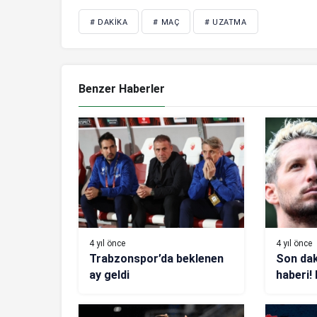
# DAKIKA
# MAÇ
# UZATMA
Benzer Haberler
4 yıl önce
4 yıl önce
Trabzonspor’da beklenen
Son dak
ay geldi
haberi!
sözleş