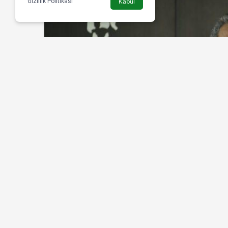
Gizlilik Politikası
Kabul
HABERLER
SÜPER LIG
Kayserispor’dan ilgi