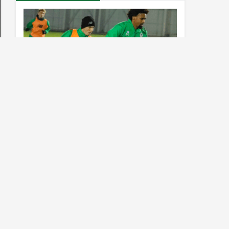
Konyaspor’da Sivasspor maçı
hazırlıkları sürüyor
Al Nassr çıldırdı! Cristiano Ronaldo
sonrasında iki süperstarı daha