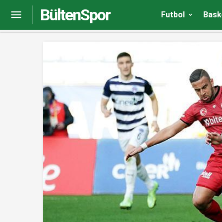
BültenSpor
Kayserispor’dan ilginç loca satışı
Futbol
Bask