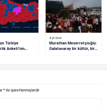
4 yıl önce
un Türkiye
Murathan Meserretçioğlu:
rlık Anketi’nin
Galatasaray bir kültür, bir
ı açıklandı!
yaşam biçimidir
lar
*
ile işaretlenmişlerdir