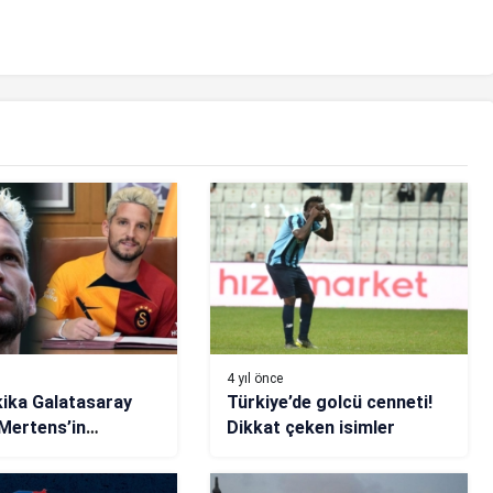
4 yıl önce
ika Galatasaray
Türkiye’de golcü cenneti!
 Mertens’in
Dikkat çeken isimler
me gerçekleri…