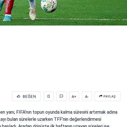
BEĞEN
A+
A-
PAYLAŞ
en yanı; FIFA’nın topun oyunda kalma süresini artırmak adına
kayı bulan sürelerle uzarken TFF’nin değerlendirmesi
başladı. Aradan dönüşte ilk haftanın uzayan süreleri ise