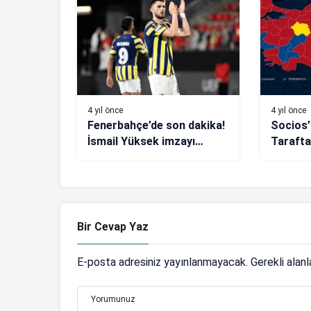
4 yıl önce
4 yıl önce
Fenerbahçe’de son dakika!
Socios’
İsmail Yüksek imzayı
Tarafta
atıyor! Alacağı maaş dudak
sonuçlar
uçuklattı
Bir Cevap Yaz
E-posta adresiniz yayınlanmayacak.
Gerekli alan
Yorumunuz