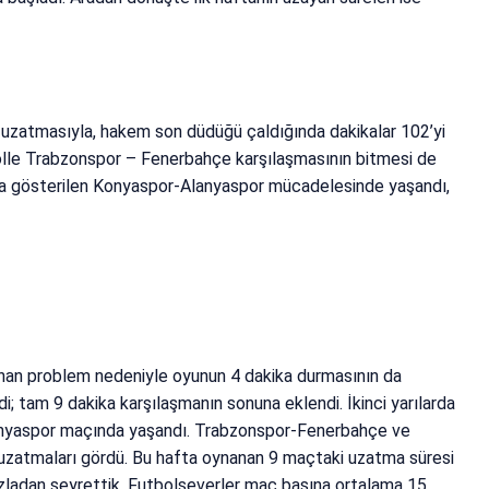
zatmasıyla, hakem son düdüğü çaldığında dakikalar 102’yi
golle Trabzonspor – Fenerbahçe karşılaşmasının bitmesi de
tma gösterilen Konyaspor-Alanyaspor mücadelesinde yaşandı,
aşanan problem nedeniyle oyunun 4 dakika durmasının da
; tam 9 dakika karşılaşmanın sonuna eklendi. İkinci yarılarda
anyaspor maçında yaşandı. Trabzonspor-Fenerbahçe ve
i uzatmaları gördü. Bu hafta oynanan 9 maçtaki uzatma süresi
azladan seyrettik. Futbolseverler maç başına ortalama 15