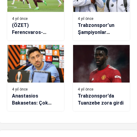
4 yıl önce
4 yıl önce
(ÖZET)
Trabzonspor’un
Ferencvaros-
Şampiyonlar
Trabzonspor maç
Ligi’nde rakibi
sonucu: 3-2
Kopenhag şehre
geldi
4 yıl önce
4 yıl önce
Anastasios
Trabzonspor’da
Bakasetas: Çok
Tuanzebe zora girdi
önemli bir maç
oynayacağımızı
biliyoruz