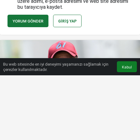
üzere adımı, e-posta adresimi ve web site adresimi
bu tarayıcıya kaydet.
YORUM GÖNDER
GIRIŞ YAP
Bu web sitesinde en iyi deneyimi yaşamanızı sağlamak için
Kabul
çerezler kullanılmaktadır.
HABERLER
TRABZONSPOR