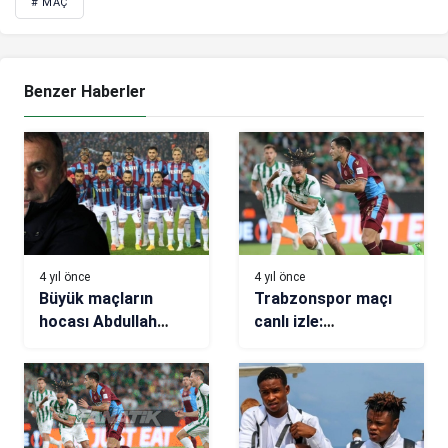
# MAÇ
Benzer Haberler
4 yıl önce
4 yıl önce
Büyük maçların
Trabzonspor maçı
hocası Abdullah
canlı izle:
Avcı!
Trabzonspor –
Trabzonspor’dan
Ferencvaros
Fenerbahçe’ye karşı
şifresiz yayın (Ts
büyük üstünlük
Ferencvaros Exxen
canlı izle)