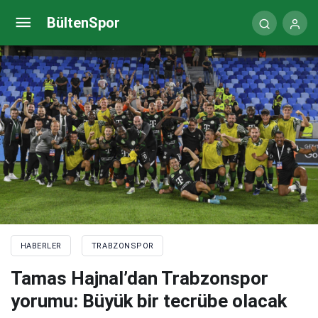
Abdullah Avcı takımına seslendi: Size inanıyorum
BültenSpor
HABERLER
TRABZONSPOR
Tamas Hajnal’dan Trabzonspor
yorumu: Büyük bir tecrübe olacak