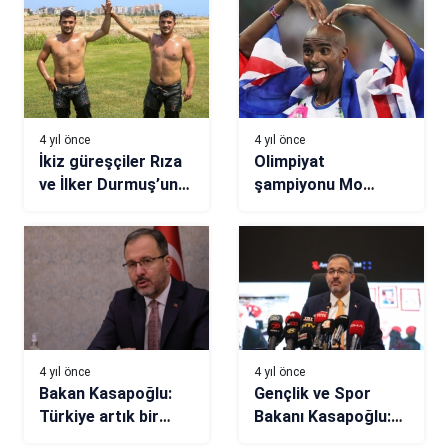
4 yıl önce
4 yıl önce
İkiz güreşçiler Rıza
Olimpiyat
ve İlker Durmuş’un
şampiyonu Mo
hedefi altın kemer
Farah’ın hayat
hikayesi kurgu çıktı
4 yıl önce
4 yıl önce
Bakan Kasapoğlu:
Gençlik ve Spor
Türkiye artık bir
Bakanı Kasapoğlu:
spor ülkesi
Yurt başvurularında