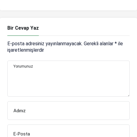
birinci fazda %80’lik
karşılama oranına
imza attık
Bir Cevap Yaz
E-posta adresiniz yayınlanmayacak.
Gerekli alanlar
*
ile
işaretlenmişlerdir
Yorumunuz
Adınız
E-Posta