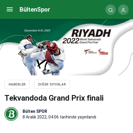
Bakan Kasapoğlu: ‘Son 4 senede sporcularımız, 19
BültenSpor
bin 620 madalya elde etti’
HABERLER
DIĞER SPORLAR
Tekvandoda Grand Prix finali
Bülten SPOR
8 Aralık 2022, 04:06
tarihinde yayınlandı