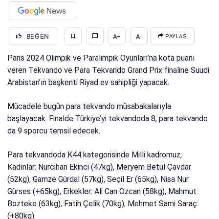
BEĞEN
A+
A-
PAYLAŞ
Paris 2024 Olimpik ve Paralimpik Oyunları’na kota puanı
veren Tekvando ve Para Tekvando Grand Prix finaline Suudi
Arabistan’ın başkenti Riyad ev sahipliği yapacak.
Mücadele bugün para tekvando müsabakalarıyla
başlayacak. Finalde Türkiye’yi tekvandoda 8, para tekvando
da 9 sporcu temsil edecek.
Para tekvandoda K44 kategorisinde Milli kadromuz;
Kadınlar: Nurcihan Ekinci (47kg), Meryem Betül Çavdar
(52kg), Gamze Gürdal (57kg), Seçil Er (65kg), Nisa Nur
Gürses (+65kg), Erkekler: Ali Can Özcan (58kg), Mahmut
Bozteke (63kg), Fatih Çelik (70kg), Mehmet Sami Saraç
(+80kg).