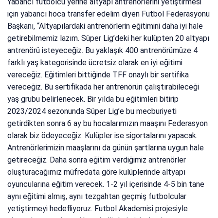
Yabancı futbolcu yerine altyapı antrenörlerini yetiştirmesi
için yabancı hoca transfer edelim diyen Futbol Federasyonu
Başkanı, “Altyapılardaki antrenörlerin eğitimini daha iyi hale
getirebilmemiz lazım. Süper Lig’deki her kulüpten 20 altyapı
antrenörü isteyeceğiz. Bu yaklaşık 400 antrenörümüze 4
farklı yaş kategorisinde ücretsiz olarak en iyi eğitimi
vereceğiz. Eğitimleri bittiğinde TFF onaylı bir sertifika
vereceğiz. Bu sertifikada her antrenörün çalıştırabileceği
yaş grubu belirlenecek. Bir yılda bu eğitimleri bitirip
2023/2024 sezonunda Süper Lig’e bu mecburiyeti
getirdikten sonra 6 ay bu hocalarımızın maaşını Federasyon
olarak biz ödeyeceğiz. Kulüpler ise sigortalarını yapacak.
Antrenörlerimizin maaşlarını da günün şartlarına uygun hale
getireceğiz. Daha sonra eğitim verdiğimiz antrenörler
oluşturacağımız müfredata göre kulüplerinde altyapı
oyuncularına eğitim verecek. 1-2 yıl içerisinde 4-5 bin tane
aynı eğitimi almış, aynı tezgahtan geçmiş futbolcular
yetiştirmeyi hedefliyoruz. Futbol Akademisi projesiyle