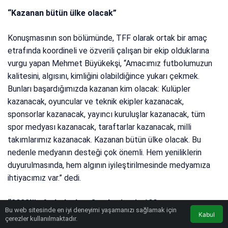
“Kazanan bütün ülke olacak”
Konuşmasının son bölümünde, TFF olarak ortak bir amaç
etrafında koordineli ve özverili çalışan bir ekip olduklarına
vurgu yapan Mehmet Büyükekşi, “Amacımız futbolumuzun
kalitesini, algısını, kimliğini olabildiğince yukarı çekmek.
Bunları başardığımızda kazanan kim olacak: Kulüpler
kazanacak, oyuncular ve teknik ekipler kazanacak,
sponsorlar kazanacak, yayıncı kuruluşlar kazanacak, tüm
spor medyası kazanacak, taraftarlar kazanacak, milli
takımlarımız kazanacak. Kazanan bütün ülke olacak. Bu
nedenle medyanın desteği çok önemli. Hem yeniliklerin
duyurulmasında, hem algının iyileştirilmesinde medyamıza
ihtiyacımız var.” dedi.
“2023’ün futbol adına Cumhuriyetin 100. yaşına yaraşır
Bu web sitesinde en iyi deneyimi yaşamanızı sağlamak için
bir yıl olmasını diliyorum”
Kabul
çerezler kullanılmaktadır.