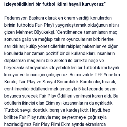
izleyebildikleri bir futbol iklimi hayali kuruyoruz”
Federasyon Başkanı olarak en önem verdiği konulardan
birinin futbolda Fair-Play’i yaygınlaştırmak olduğunun altını
çizen Mehmet Büyükekşi, “Centilmence tamamlanan maç
sonunda galip ve mağlup takım oyuncularının birbirlerine
sarıldıkları; kulüp yöneticilerinin rakipler, hakemler ve diğer
konularda her zaman pozitif bir dil kullandıkları; insanların
deplasman maçlarını bile aileleri ile birlikte neşe ve
heyecanla stadyumda izleyebildikleri bir futbol iklimi hayali
kuruyor ve bunun için çalışıyoruz. Bu minvalde TFF Yönetim
Kurulu, Fair Play ve Sosyal Sorumluluk Kurulu oluşturarak,
centilmenliği ödüllendirmek amacıyla 5 kategoride sezon
boyunca sürecek Fair Play Ödülleri verilmesi kararı aldı. Bu
ödüllerin ikincisi olan Ekim ayı kazananlarını da açıkladık.
‘Futbol; sevgi, dostluk, barış ve kardeşliktir. Haydi, hep
birlikte Fair Play ruhuyla maç seyretmeye’ çağrısıyla
hazırladığımız Fair Play Filmi Ekim ayında ekranlarda