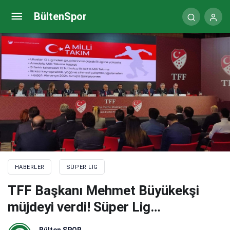
TFF Başkanı Mehmet Büyükekşi müjdeyi verdi!
BültenSpor
Süper Lig…
HABERLER
SÜPER LIG
TFF Başkanı Mehmet Büyükekşi
müjdeyi verdi! Süper Lig…
Bülten SPOR