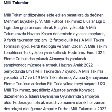
Milli Takımlar
Milli Takımlar düzeyinde elde edilen başarılara da değinen
Mehmet Büyükekşi, “A Milli Futbol Takımımız Uluslar Ligi C
Ligi’nden grup birincisi olarak B Ligi’ne yükseldi. A Milli
Takımımızda Haziran-Kasım döneminde oynanan maçlarda,
9 farklı takımdan toplam 12 futbolcu ilk kez A Millî Takım
formasını giydi. Ferdi Kadıoğlu ve Salih Özcan, A Millî Takım
tercihlerini Türkiye’den yana kullandı. Hedefimiz Euro 2024
Eleme Grubu’ndan çıkarak Almanya’da yapılacak
şampiyonada mücadele etmek. Haziran-Aralık 2022
periyodunda Ümit Milli Takım’dan 7 oyuncu A Milli Takım’a
yükseldi. U17 ve U19 Milli Takımlarımız, Avrupa Şampiyonası
Eleme Turu’nun ardından Elit Tur’a yükselmeyi başardı. U23
Millî Takımımız, geçtiğimiz Ağustos ayında Konya’da
düzenlenen 5. İslami Dayanışma Oyunları’nda Şampiyon
oldu. Federasyon olarak maddi ve manevi olarak her zaman
destekçisi olduğumuz Ampute Futbol Milli Takımımız 2022