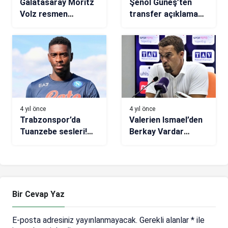
Galatasaray Moritz
Şenol Güneş’ten
Volz resmen
transfer açıklaması:
duyurdu! Arsenal
Başka bir kulüple
efsanesi Volz’u
anlaştığı söyleniyor!
anlattı…
4 yıl önce
4 yıl önce
Trabzonspor’da
Valerien Ismael’den
Tuanzebe sesleri!
Berkay Vardar
Avcı onay verdi
açıklaması
Bir Cevap Yaz
E-posta adresiniz yayınlanmayacak.
Gerekli alanlar
*
ile