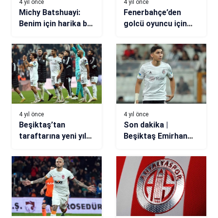
4 yıl önce
4 yıl önce
Michy Batshuayi:
Fenerbahçe’den
Benim için harika bir
golcü oyuncu için
başlangıçtı
büyük yarış! Dev
kulübe önerildi
4 yıl önce
4 yıl önce
Beşiktaş’tan
Son dakika |
taraftarına yeni yıl
Beşiktaş Emirhan
hediyesi
İlkhan transferini
açıkladı