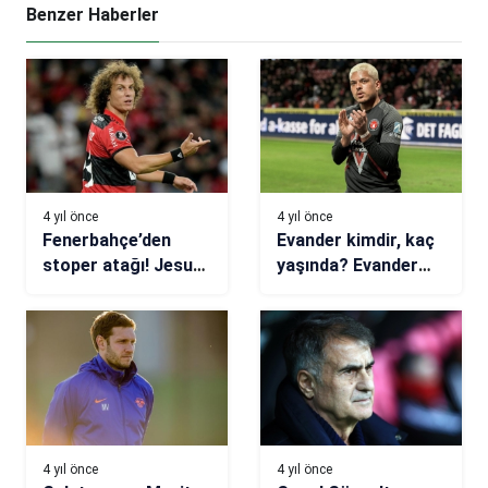
Benzer Haberler
4 yıl önce
4 yıl önce
Fenerbahçe’den
Evander kimdir, kaç
stoper atağı! Jesus
yaşında? Evander
David Luiz’i istedi
nereli, hangi
takımlarda oynadı,
kaç gol attı?
4 yıl önce
4 yıl önce