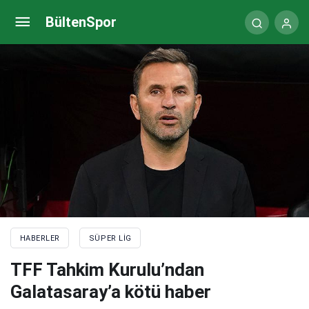
Galatasaray, Beşiktaş maçı hazırlıkların tamamladı
BültenSpor
HABERLER
SÜPER LIG
TFF Tahkim Kurulu’ndan
Galatasaray’a kötü haber