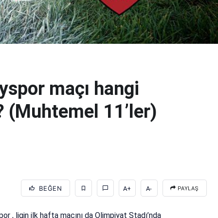
yspor maçı hangi
? (Muhtemel 11’ler)
BEĞEN
A+
A-
PAYLAŞ
 , ligin ilk hafta maçını da Olimpiyat Stadı’nda