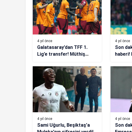
4 yıl önce
4 yıl önce
Galatasaray’dan TFF 1.
Son dak
Lig’e transfer! Müthiş
haberi!
bütçe
Galatas
William
gelişme
4 yıl önce
4 yıl önce
Sami Uğurlu, Beşiktaş’a
Son dak
Muleka’nın şifresini verdi!
Emreca