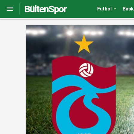
BültenSpor
Dries Mertens’in forma numarasını taraftarlar
Futbol
Bask