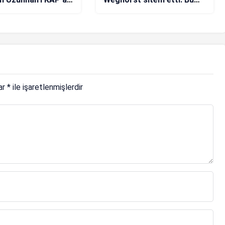
durum kabul edilemez!
lar
*
ile işaretlenmişlerdir