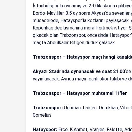
İstanbulspor’la oynamış ve 2-0’lık skorla galibiye
Bordo-Mavililer, 3.5 ay sonra Akyazı’da sevenler
mücadelede, Hatayspor’la kozlarını paylaşacak. Ab
Kopenhag deplasmanına moralli gitmek istiyor. Şa
çıkacak olan Trabzonspor, öncesinde Hatayspor’l
maçta Abdulkadir Bitigen düdük çalacak.
Trabzonspor – Hatayspor maçı hangi kanalda
Akyazı Stadı’nda oynanacak ve saat 21.00
‘de
yayınlanacak. Ayrıca maçın canlı skor takibi ve d
Trabzonspor – Hatayspor muhtemel 11’ler
Trabzonspor:
Uğurcan, Larsen, Dorukhan, Vitor 
Cornelius
Hatayspor:
Erce, K.Ahmet, Vranjes, Falette, Ade