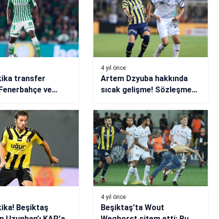
4 yıl önce
ika transfer
Artem Dzyuba hakkında
 Fenerbahçe ve
sıcak gelişme! Sözleşmesi
aray istiyordu!
feshedildi iddiası!
 Carvalho’da sıcak
!
4 yıl önce
ika! Beşiktaş
Beşiktaş’ta Wout
n Uzunhan’ı KAP’a
Weghorst sitem etti: Bu