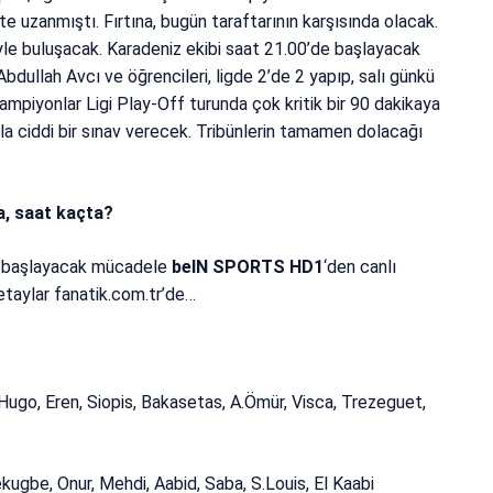
te uzanmıştı. Fırtına, bugün taraftarının karşısında olacak.
iyle buluşacak. Karadeniz ekibi saat 21.00’de başlayacak
dullah Avcı ve öğrencileri, ligde 2’de 2 yapıp, salı günkü
mpiyonlar Ligi Play-Off turunda çok kritik bir 90 dakikaya
a ciddi bir sınav verecek. Tribünlerin tamamen dolacağı
, saat kaçta?
 başlayacak mücadele
beIN SPORTS HD1
‘den canlı
etaylar fanatik.com.tr’de…
Hugo, Eren, Siopis, Bakasetas, A.Ömür, Visca, Trezeguet,
kugbe, Onur, Mehdi, Aabid, Saba, S.Louis, El Kaabi