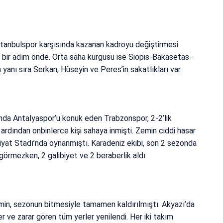
İstanbulspor karşısında kazanan kadroyu değiştirmesi
bir adım önde. Orta saha kurgusu ise Siopis-Bakasetas-
n yanı sıra Serkan, Hüseyin ve Peres’in sakatlıkları var.
nda Antalyaspor’u konuk eden Trabzonspor, 2-2’lik
ardından onbinlerce kişi sahaya inmişti. Zemin ciddi hasar
iyat Stadı’nda oynanmıştı. Karadeniz ekibi, son 2 sezonda
görmezken, 2 galibiyet ve 2 beraberlik aldı.
in, sezonun bitmesiyle tamamen kaldırılmıştı. Akyazı’da
er ve zarar gören tüm yerler yenilendi. Her iki takım