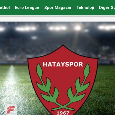
 seçecek
etbol
Euro League
Spor Magazin
Teknoloji
Diğer S