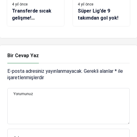
4 yıl önce
4 yıl önce
Transferde sıcak
Süper Lig’de 9
gelişme!
takımdan gol yok!
Fenerbahçe’nin
yıldızı Beşiktaş’a
gidiyor
Bir Cevap Yaz
E-posta adresiniz yayınlanmayacak.
Gerekli alanlar
*
ile
işaretlenmişlerdir
Yorumunuz