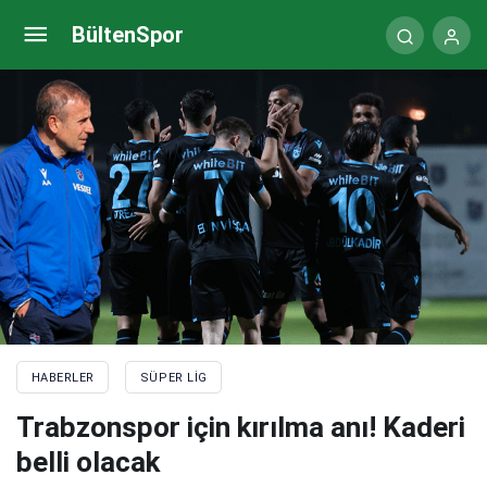
Trabzonsporlu Marek Hamsik iddialı konuştu
BültenSpor
HABERLER
SÜPER LIG
Trabzonspor için kırılma anı! Kaderi
belli olacak