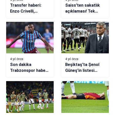
Transfer haberi:
Saiss’ten sakatlık
Enzo Crivelli,
açıklaması! Tek
İstanbulspor’a
ayakla oynadım
gidiyor
4 yıl önce
4 yıl önce
Son dakika
Beşiktaş’ta Şenol
Trabzonspor haberi!
Güneş’in listesi
Koita için yeni teklif
hazır!