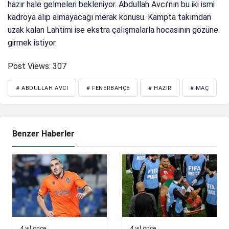
hazır hale gelmeleri bekleniyor. Abdullah Avcı’nın bu iki ismi
kadroya alıp almayacağı merak konusu. Kampta takımdan
uzak kalan Lahtimi ise ekstra çalışmalarla hocasının gözüne
girmek istiyor
Post Views:
307
# ABDULLAH AVCI
# FENERBAHÇE
# HAZIR
# MAÇ
Benzer Haberler
4 yıl önce
4 yıl önce