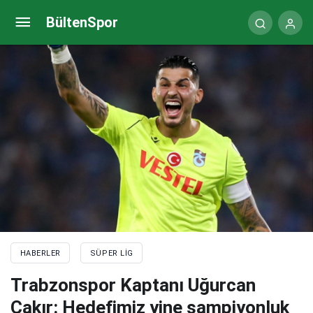
Fenerbahçe transfer haberi: Üç yeni isim yolda! İşte
BültenSpor
görüşülen isimler
HABERLER
SÜPER LIG
Trabzonspor Kaptanı Uğurcan
Çakır: Hedefimiz yine şampiyonluk