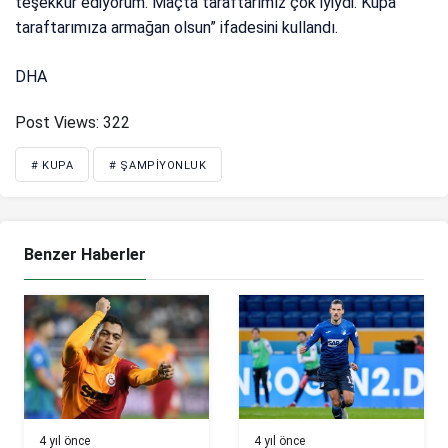
teşekkür ediyorum. Maçta taraftarımız çok iyiydi. Kupa
taraftarımıza armağan olsun” ifadesini kullandı.
DHA
Post Views:
322
# KUPA
# ŞAMPIYONLUK
Benzer Haberler
4 yıl önce
4 yıl önce