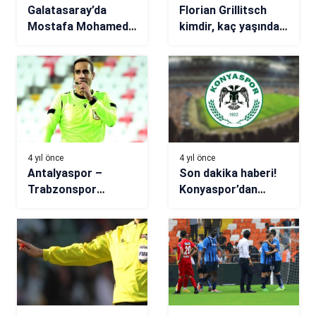
Galatasaray’da
Florian Grillitsch
Mostafa Mohamed
kimdir, kaç yaşında?
krizi! Para cezası
Florian Grillitsch
gelebilir
nereli, hangi
takımlarda oynadı?
4 yıl önce
4 yıl önce
Antalyaspor –
Son dakika haberi!
Trabzonspor
Konyaspor’dan
maçının VAR’ı belli
Fenerbahçe maçı
oldu
açıklaması