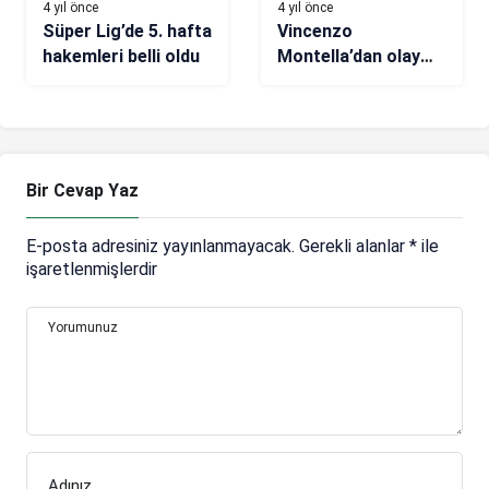
4 yıl önce
4 yıl önce
Süper Lig’de 5. hafta
Vincenzo
hakemleri belli oldu
Montella’dan olay
sonrası Mario
Balotelli açıklaması
Bir Cevap Yaz
E-posta adresiniz yayınlanmayacak.
Gerekli alanlar
*
ile
işaretlenmişlerdir
Yorumunuz
Adınız