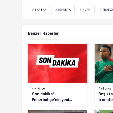
# BARTRA
# İSPANYA
# KUPA
# TRABZ
Benzer Haberler
4 yıl önce
4 yıl önce
Son dakika!
Beşikta
Fenerbahçe’nin yeni
transfe
transferi Gustavo
Henrique İstanbul’a geldi