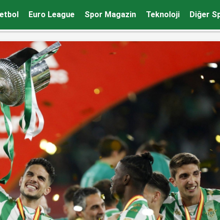
ık o 36 dakikaya
etbol
Euro League
Spor Magazin
Teknoloji
Diğer S