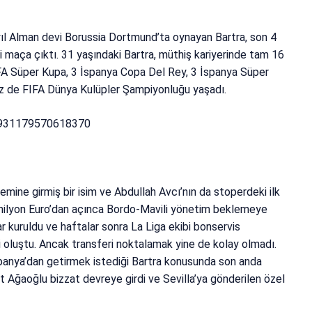
yıl Alman devi Borussia Dortmund’ta oynayan Bartra, son 4
maça çıktı. 31 yaşındaki Bartra, müthiş kariyerinde tam 16
UEFA Süper Kupa, 3 İspanya Copa Del Rey, 3 İspanya Süper
z de FIFA Dünya Kulüpler Şampiyonluğu yaşadı.
58931179570618370
ine girmiş bir isim ve Abdullah Avcı’nın da stoperdeki ilk
8 milyon Euro’dan açınca Bordo-Mavili yönetim beklemeye
 kuruldu ve haftalar sonra La Liga ekibi bonservis
i oluştu. Ancak transferi noktalamak yine de kolay olmadı.
spanya’dan getirmek istediği Bartra konusunda son anda
 Ağaoğlu bizzat devreye girdi ve Sevilla’ya gönderilen özel