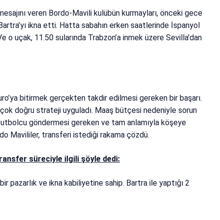
esajını veren Bordo-Mavili kulübün kurmayları, önceki gece
artra’yı ikna etti. Hatta sabahın erken saatlerinde İspanyol
. Ve o uçak, 11.50 sularında Trabzon’a inmek üzere Sevilla’dan
uro’ya bitirmek gerçekten takdir edilmesi gereken bir başarı.
çok doğru strateji uyguladı. Maaş bütçesi nedeniyle sorun
n futbolcu göndermesi gereken ve tam anlamıyla köşeye
rdo Mavililer, transferi istediği rakama çözdü.
nsfer süreciyle ilgili şöyle dedi:
azarlık ve ikna kabiliyetine sahip. Bartra ile yaptığı 2