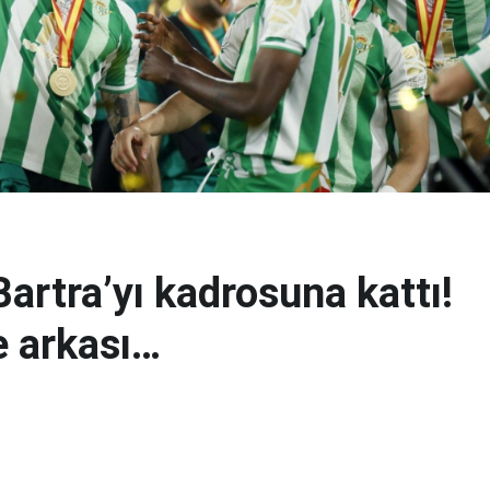
artra’yı kadrosuna kattı!
e arkası…