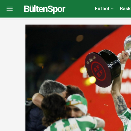
BültenSpor
Alanyaspor – Beşiktaş maçı için flaş yorum: Yaz
Futbol
Bask