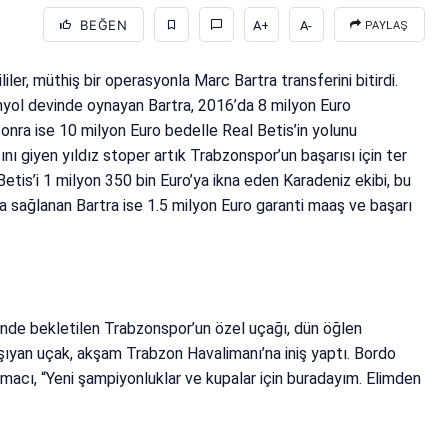
BEĞEN
A+
A-
PAYLAŞ
iler, müthiş bir operasyonla Marc Bartra transferini bitirdi.
anyol devinde oynayan Bartra, 2016’da 8 milyon Euro
nra ise 10 milyon Euro bedelle Real Betis’in yolunu
nı giyen yıldız stoper artık Trabzonspor’un başarısı için ter
Betis’i 1 milyon 350 bin Euro’ya ikna eden Karadeniz ekibi, bu
a sağlanan Bartra ise 1.5 milyon Euro garanti maaş ve başarı
rinde bekletilen Trabzonspor’un özel uçağı, dün öğlen
aşıyan uçak, akşam Trabzon Havalimanı’na iniş yaptı. Bordo
unmacı, “Yeni şampiyonluklar ve kupalar için buradayım. Elimden