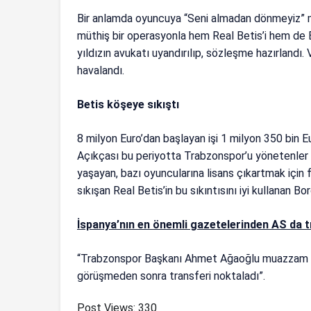
Bir anlamda oyuncuya “Seni almadan dönmeyiz” m
müthiş bir operasyonla hem Real Betis’i hem de B
yıldızın avukatı uyandırılıp, sözleşme hazırlandı
havalandı.
Betis köşeye sıkıştı
8 milyon Euro’dan başlayan işi 1 milyon 350 bin E
Açıkçası bu periyotta Trabzonspor’u yönetenler 
yaşayan, bazı oyuncularına lisans çıkartmak içi
sıkışan Real Betis’in bu sıkıntısını iyi kullanan Bo
İspanya’nın en önemli gazetelerinden AS da tra
“Trabzonspor Başkanı Ahmet Ağaoğlu muazzam bir p
görüşmeden sonra transferi noktaladı”.
Post Views:
330