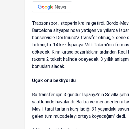
Trabzonspor , stoperin kralını getirdi. Bordo-Mavil
Barcelona altyapısından yetişen ve yıllarca İsp
bonservisle Dortmund’a transfer olmuş, 2 sene so
tutmuştu. 14 kez İspanya Milli Takımı’nın forması
dökecek. Kırın kırana pazarlıkların ardından Real 
rakamı 2 taksit halinde ödeyecek. 3 yıllık anlaşm
bonusları alacak.
Uçak onu bekliyordu
Bu transfer için 3 gündür İspanya’nın Sevilla şeh
saatlerinde havalandı. Bartra ve menacerlerini t
Mavili taraftarların karşıladığı 31 yaşındaki sav
gelen tüm mücadeleyi ortaya koyacağım” dedi.