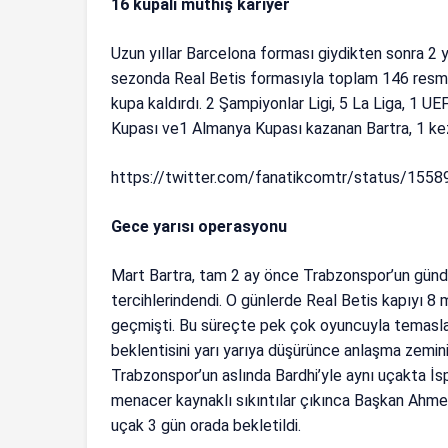
16 kupalı müthiş kariyer
Uzun yıllar Barcelona forması giydikten sonra 2 
sezonda Real Betis formasıyla toplam 146 resmi 
kupa kaldırdı. 2 Şampiyonlar Ligi, 5 La Liga, 1 
Kupası ve1 Almanya Kupası kazanan Bartra, 1 ke
https://twitter.com/fanatikcomtr/status/15
Gece yarısı operasyonu
Mart Bartra, tam 2 ay önce Trabzonspor’un gündem
tercihlerindendi. O günlerde Real Betis kapıyı 
geçmişti. Bu süreçte pek çok oyuncuyla temaslar
beklentisini yarı yarıya düşürünce anlaşma zemin
Trabzonspor’un aslında Bardhi’yle aynı uçakta İ
menacer kaynaklı sıkıntılar çıkınca Başkan Ahmet
uçak 3 gün orada bekletildi.