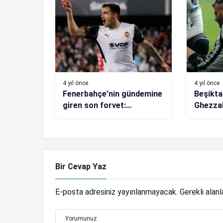
4 yıl önce
4 yıl önce
Fenerbahçe’nin gündemine
Beşikta
giren son forvet:
Ghezzal
Maximiliano Gomez
Bir Cevap Yaz
E-posta adresiniz yayınlanmayacak.
Gerekli alan
Yorumunuz