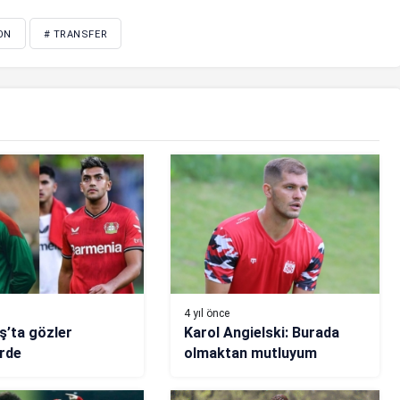
ON
# TRANSFER
4 yıl önce
ş’ta gözler
Karol Angielski: Burada
rde
olmaktan mutluyum