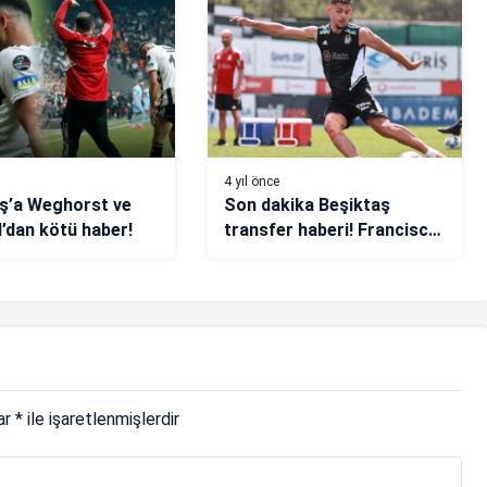
4 yıl önce
ş’a Weghorst ve
Son dakika Beşiktaş
’dan kötü haber!
transfer haberi! Francisco
Montero’ya Süper Lig’den
talip
lar
*
ile işaretlenmişlerdir