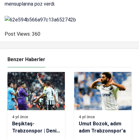
mensuplarına poz verdi.
Post Views:
360
Benzer Haberler
4 yıl önce
4 yıl önce
Beşiktaş-
Umut Bozok, adım
Trabzonspor | Deniz
adım Trabzonspor’a
Çoban kırmızı kartı