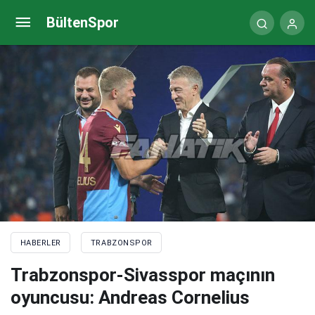
Abdullah Avcı, Trabzonspor’da 3. kupasını kazandı
BültenSpor
HABERLER
TRABZONSPOR
Trabzonspor-Sivasspor maçının
oyuncusu: Andreas Cornelius