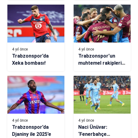
yorumladı!
4 yıl önce
4 yıl önce
Trabzonspor’da
Trabzonspor’un
Xeka bombası!
muhtemel rakipleri
kimler? Konferans
Ligi kura çekimi ne
zaman, saat kaçta,
hangi kanalda?
4 yıl önce
4 yıl önce
Trabzonspor’da
Naci Ünüvar:
Djaniny ile 2025’e
‘Fenerbahçe