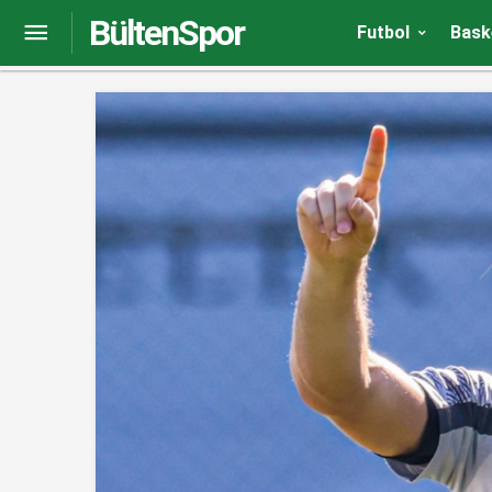
BültenSpor
Transfer gelişmesi | Trabzonspor’un gözdesi kon
Futbol
Bask