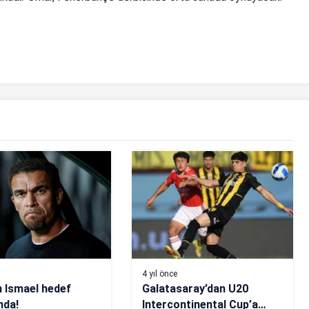
4 yıl önce
n Ismael hedef
Galatasaray’dan U20
nda!
Intercontinental Cup’a