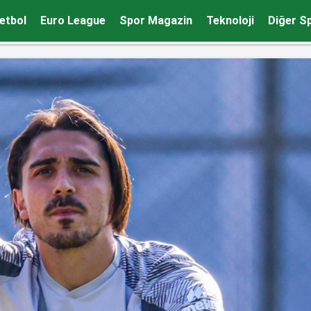
trat yeniliyor!
etbol
Euro League
Spor Magazin
Teknoloji
Diğer S