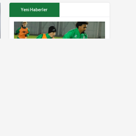
Yeni Haberler
Konyaspor’da Sivasspor maçı
hazırlıkları sürüyor