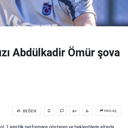
ızı Abdülkadir Ömür şova
BEĞEN
A+
A-
PAYLAŞ
l, 1 asistlik performans gösteren ve beklentilerin altında