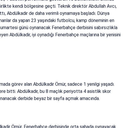
irlikte kendi bölgesine geçti. Teknik direktör Abdullah Avcı,
attı, Abdülkadir de daha verimli oynamaya başladı. Dünya
idmanlar da yapan 23 yaşındaki futbolcu, kamp döneminin en
k Cumartesi günü oynanacak Fenerbahçe derbisini sabırsızlıkla
yen Abdülkadir, iyi oynadığı Fenerbahçe maçlarına bir yenisini
şmada görev alan Abdülkadir Ömür, sadece 1 yenilgi yaşadı.
re bitti. Abdülkadir, bu 8 maçlık periyotta 4 asistlik skor
oynanacak derbide beyaz bir sayfa açmak amacında.
lkadir Ömür, Fenerbahçe derbisinde orta sahada oynayacak.