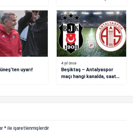
gözlemci
4 yıl önce
üneş’ten uyarı!
Beşiktaş – Antalyaspor
maçı hangi kanalda, saat
kaçta? (Muhtemel 11’ler)
lar
*
ile işaretlenmişlerdir