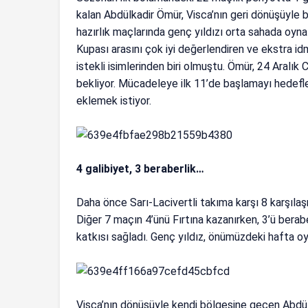
kalan Abdülkadir Ömür, Visca’nın geri dönüşüyle b
hazırlık maçlarında genç yıldızı orta sahada oyn
Kupası arasını çok iyi değerlendiren ve ekstra 
istekli isimlerinden biri olmuştu. Ömür, 24 Aralı
bekliyor. Mücadeleye ilk 11’de başlamayı hedefle
eklemek istiyor.
4 galibiyet, 3 beraberlik…
Daha önce Sarı-Lacivertli takıma karşı 8 karşıla
Diğer 7 maçın 4’ünü Fırtına kazanırken, 3’ü berabe
katkısı sağladı. Genç yıldız, önümüzdeki hafta 
Visca’nın dönüşüyle kendi bölgesine geçen Abdü