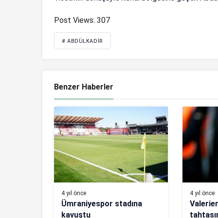
Post Views:
307
# ABDÜLKADIR
Benzer Haberler
4 yıl önce
4 yıl önce
Ümraniyespor stadına
Valerie
kavuştu
tahtası