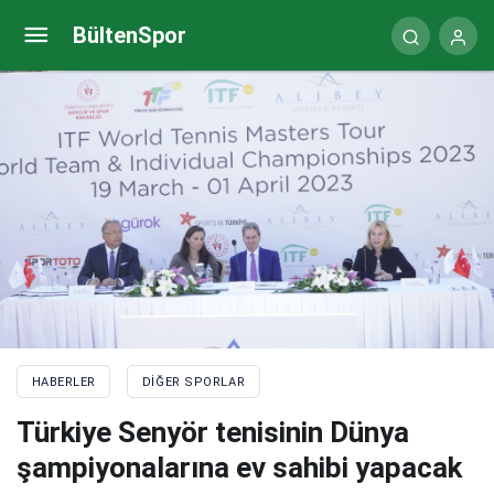
Aquamasters Yüzme Şampiyonası’nın Marmaris
BültenSpor
etabı tamamlandı
HABERLER
DIĞER SPORLAR
Türkiye Senyör tenisinin Dünya
şampiyonalarına ev sahibi yapacak