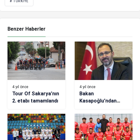
# TÜRKIYE
Benzer Haberler
4 yıl önce
4 yıl önce
Tour Of Sakarya’nın
Bakan
2. etabı tamamlandı
Kasapoğlu’ndan
kadın ve erkek golf
milli takımlarına
tebrik