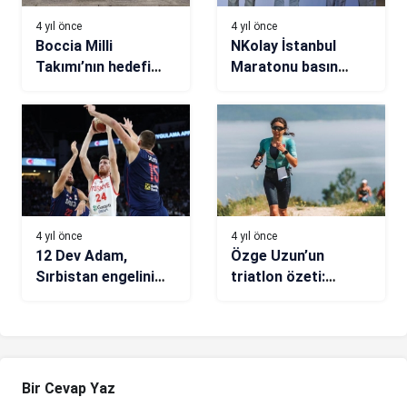
4 yıl önce
4 yıl önce
Boccia Milli
NKolay İstanbul
Takımı’nın hedefi
Maratonu basın
Paris 2024
toplantısı
Paralimpik Oyunları
gerçekleşti
4 yıl önce
4 yıl önce
12 Dev Adam,
Özge Uzun’un
Sırbistan engelini
triatlon özeti:
aşamadı: 72-79
Tutku, disiplin,
süreklilik
Bir Cevap Yaz