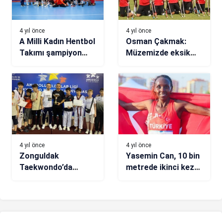
4 yıl önce
4 yıl önce
A Milli Kadın Hentbol
Osman Çakmak:
Takımı şampiyon
Müzemizde eksik
oldu
olan dünya kupasını
istiyoruz
4 yıl önce
4 yıl önce
Zonguldak
Yasemin Can, 10 bin
Taekwondo’da
metrede ikinci kez
Türkiye şampiyonu
Avrupa şampiyonu
oldu
olarak rekor kırdı