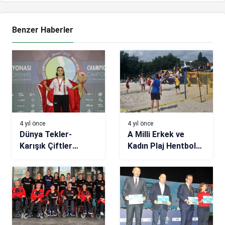
Benzer Haberler
4 yıl önce
4 yıl önce
Dünya Tekler-
A Milli Erkek ve
Karışık Çiftler
Kadın Plaj Hentbol
Bocce Şampiyonası
Takımları, EURO
sona erdi
2023 biletini kaptı!