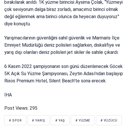
bırakılarak anıldı. 1K yüzme birincisi Aysima Çolak, “Yüzmeyi
çok seviyorum dalga biraz zorladı, amacımız birinci olmak
değil eğlenmek ama birinci olunca da heyecan duyuyoruz”
diye konuştu.
Yarışmacılarının güvenliğini sahil güvenlik ve Marmaris İlçe
Emniyet Müdürlüğü deniz polisleri sağlarken, diskalifiye ve
yarış dışı olanları deniz polisleri jet skiler ile sahile çıkardı.
6 Kasım 2022 şampiyonanın son günü düzenlenecek Göcek
5K Açık Su Yüzme Şampiyonası, Zeytin Adası’ndan başlayıp
Rixos Premium Hotel, Silent Beach’te sona erecek.
İHA
Post Views:
295
# SPOR
# YARIŞ
# YAŞ
# YÜZME
# YÜZÜCÜ