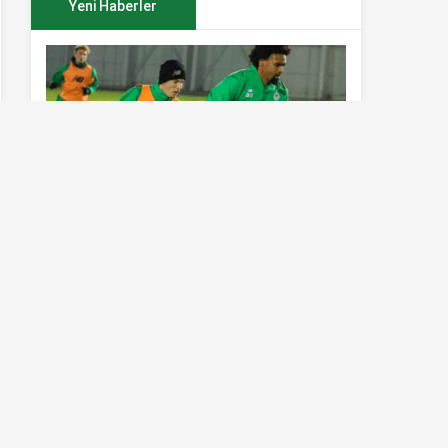
Yeni Haberler
Konyaspor’da Sivasspor maçı
hazırlıkları sürüyor
Al Nassr çıldırdı! Cristiano Ronaldo