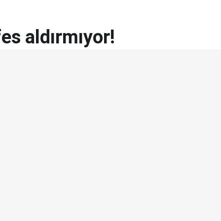
es aldırmıyor!
BEĞEN
PAYLAŞ
ezeli rakibini yenmenin sevincini yaşayan Galatasaray ‘ın, aynı
üstünlüğü de devam ediyor. Cim Bom’un Nef Stadı’nda
 beraberlik ve 2 yenilgisi bulunuyor. Üstelik dün akşamla
mezlik serisi 6 sezona çıktı. Beşiktaş deplasmanda Galatasaray’ı
ardı. Öyle ki, Nef Stadı’ndaki 2 galibiyet de Güneş’e ait. Cim
alesinde ise 10 gol gördü. Sarı-Kırmızılılar, önümüzdeki hafta
azanıp, bu galibiyeti taçlandırmaya çalışacak.