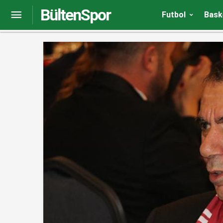
BültenSpor
Cim Bom evinde nefes aldırmıyor!
Futbol
Bask