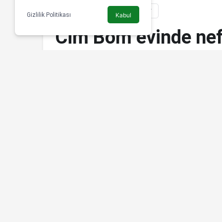
HABERLER
GALATASARAY
Gizlilik Politikası
Kabul
Cim Bom evinde nef
Bülten SPOR
6 Kasım 2022, 04:07
tarihinde yayınlandı
Zirve yarışını doğrudan ilgilendiren karşılaşmada 
zamanda yeni stadında Beşiktaş ‘a karşı büyük 
Beşiktaş’a karşı oynadığı 13 maçta 9 galibiyet, 2
birlikte Aslan’ın Kartal’a karşı iç sahadaki yenil
son yendiğinde takımın başında yine Şenol Güneş v
Bom bu süreçte 21 kez fileleri havalandırırken, k
da derbi gibi bir mücadelede Başakşehir’e karşı k