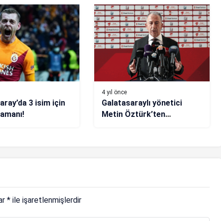
4 yıl önce
aray’da 3 isim için
Galatasaraylı yönetici
zamanı!
Metin Öztürk’ten
Alanyaspor eşlemesiyle
ilgili değerlendirme
lar
*
ile işaretlenmişlerdir