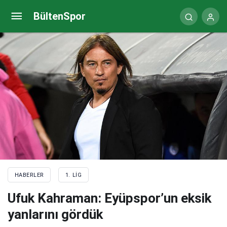
Bodrumspor, evinde 3 puan kovalıyor
BültenSpor
HABERLER
1. LIG
Ufuk Kahraman: Eyüpspor’un eksik
yanlarını gördük