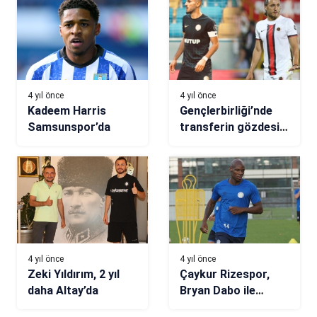
4 yıl önce
4 yıl önce
Kadeem Harris
Gençlerbirliği’nde
Samsunspor’da
transferin gözdesi
Musa Şahindere ve
Metehan Mert
4 yıl önce
4 yıl önce
Zeki Yıldırım, 2 yıl
Çaykur Rizespor,
daha Altay’da
Bryan Dabo ile
yollarını ayırdı