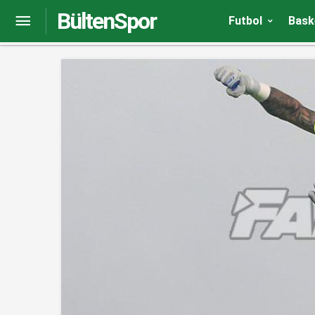
BültenSpor
(ÖZET) Trabzonspor-Sivasspor maç sonucu: 4-
Futbol
Bask