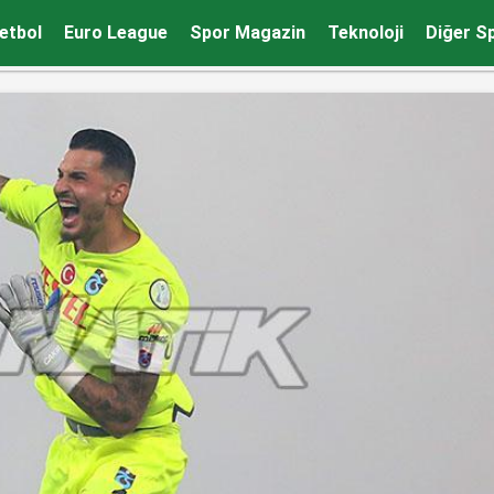
0
etbol
Euro League
Spor Magazin
Teknoloji
Diğer S