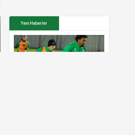
Yeni Haberler
Konyaspor’da Sivasspor maçı
hazırlıkları sürüyor