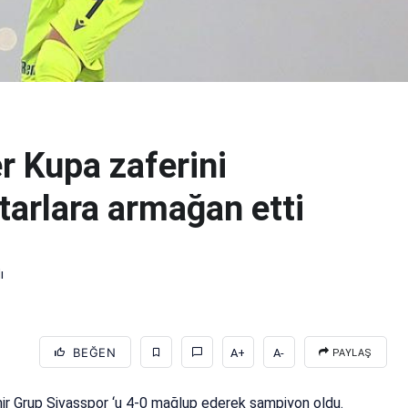
r Kupa zaferini
tarlara armağan etti
ı
BEĞEN
A+
A-
PAYLAŞ
r Grup Sivasspor ‘u 4-0 mağlup ederek şampiyon oldu.