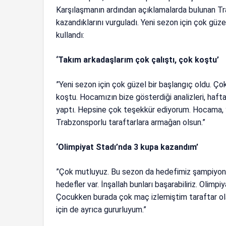
Karşılaşmanın ardından açıklamalarda bulunan T
kazandıklarını vurguladı. Yeni sezon için çok güzel 
kullandı:
‘Takım arkadaşlarım çok çalıştı, çok koştu’
”Yeni sezon için çok güzel bir başlangıç oldu. Ço
koştu. Hocamızın bize gösterdiği analizleri, haft
yaptı. Hepsine çok teşekkür ediyorum. Hocama, y
Trabzonsporlu taraftarlara armağan olsun.”
‘Olimpiyat Stadı’nda 3 kupa kazandım’
”Çok mutluyuz. Bu sezon da hedefimiz şampiyon
hedefler var. İnşallah bunları başarabiliriz. Olimp
Çocukken burada çok maç izlemiştim taraftar ola
için de ayrıca gururluyum.”