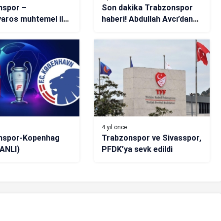
nspor –
Son dakika Trabzonspor
aros muhtemel ilk
haberi! Abdullah Avcı’dan
 Saat kaçta, hangi
soyunma odasında flaş
a…
sözler
4 yıl önce
nspor-Kopenhag
Trabzonspor ve Sivasspor,
ANLI)
PFDK’ya sevk edildi