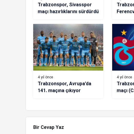
Trabzonspor, Sivasspor
Trabzo
maçı hazırlıklarını sürdürdü
Ferencv
11’ler!
kanald
4 yıl önce
4 yıl önce
Trabzonspor, Avrupa’da
Trabzo
141. maçına çıkıyor
maçı (C
Bir Cevap Yaz