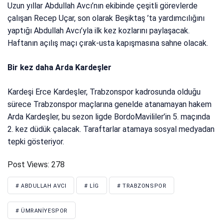
Uzun yıllar Abdullah Avcı’nın ekibinde çeşitli görevlerde
çalışan Recep Uçar, son olarak Beşiktaş ’ta yardımcılığını
yaptığı Abdullah Avcı’yla ilk kez kozlarını paylaşacak.
Haftanın açılış maçı çırak-usta kapışmasına sahne olacak.
Bir kez daha Arda Kardeşler
Kardeşi Erce Kardeşler, Trabzonspor kadrosunda olduğu
sürece Trabzonspor maçlarına genelde atanamayan hakem
Arda Kardeşler, bu sezon ligde BordoMavililer’in 5. maçında
2. kez düdük çalacak. Taraftarlar atamaya sosyal medyadan
tepki gösteriyor.
Post Views:
278
# ABDULLAH AVCI
# LIG
# TRABZONSPOR
# ÜMRANIYESPOR