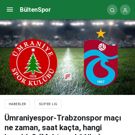
Galatasaray transfer haberi: Josip Ilicic atağı
BültenSpor
HABERLER
SÜPER LIG
Ümraniyespor-Trabzonspor maçı
ne zaman, saat kaçta, hangi