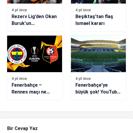
4 yıl önce
4 yıl önce
Rezerv Lig’den Okan
Beşiktaş’tan flaş
Buruk’un
Ismael kararı
gözdesine… Barış
Alper Yılmaz şov!
4 yıl önce
4 yıl önce
Fenerbahçe –
Fenerbahçe’ye
Rennes maçı ne
büyük şok! YouTube
zaman, hangi
kanalı hacklendi
kanalda, saat
kaçta?
Bir Cevap Yaz