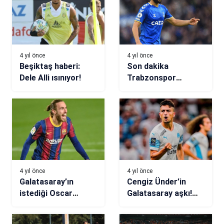
4 yıl önce
4 yıl önce
Beşiktaş haberi:
Son dakika
Dele Alli ısınıyor!
Trabzonspor
transfer haberi!
Kanada iki aday
4 yıl önce
4 yıl önce
Galatasaray’ın
Cengiz Ünder’in
istediği Oscar
Galatasaray aşkı!
Mingueza, Celta
Yenge işi bitirdi
Vigo’ya transfer