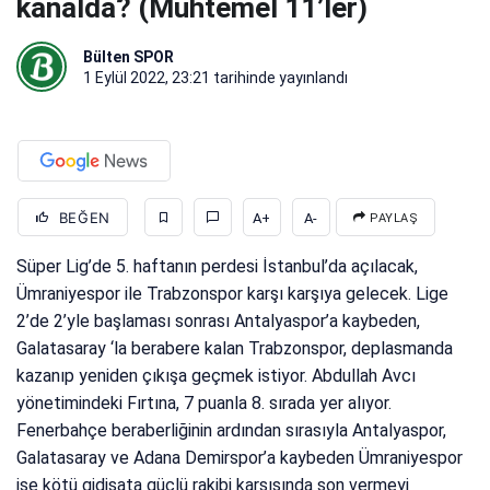
kanalda? (Muhtemel 11’ler)
Bülten SPOR
1 Eylül 2022, 23:21
tarihinde yayınlandı
BEĞEN
A+
A-
PAYLAŞ
Süper Lig’de 5. haftanın perdesi İstanbul’da açılacak,
Ümraniyespor ile Trabzonspor karşı karşıya gelecek. Lige
2’de 2’yle başlaması sonrası Antalyaspor’a kaybeden,
Galatasaray ‘la berabere kalan Trabzonspor, deplasmanda
kazanıp yeniden çıkışa geçmek istiyor. Abdullah Avcı
yönetimindeki Fırtına, 7 puanla 8. sırada yer alıyor.
Fenerbahçe beraberliğinin ardından sırasıyla Antalyaspor,
Galatasaray ve Adana Demirspor’a kaybeden Ümraniyespor
ise kötü gidişata güçlü rakibi karşısında son vermeyi