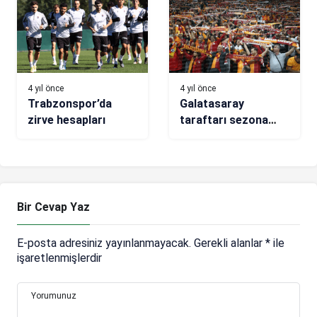
oluyor!
4 yıl önce
4 yıl önce
Trabzonspor’da
Galatasaray
zirve hesapları
taraftarı sezona
damga vurdu!
Bir Cevap Yaz
E-posta adresiniz yayınlanmayacak.
Gerekli alanlar
*
ile
işaretlenmişlerdir
Yorumunuz