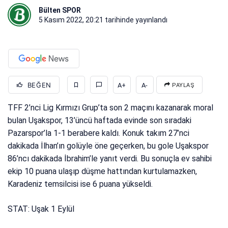
Bülten SPOR
5 Kasım 2022, 20:21
tarihinde yayınlandı
BEĞEN
A+
A-
PAYLAŞ
TFF 2’nci Lig Kırmızı Grup’ta son 2 maçını kazanarak moral
bulan Uşakspor, 13’üncü haftada evinde son sıradaki
Pazarspor’la 1-1 berabere kaldı. Konuk takım 27’nci
dakikada İlhan’ın golüyle öne geçerken, bu gole Uşakspor
86’ncı dakikada İbrahim’le yanıt verdi. Bu sonuçla ev sahibi
ekip 10 puana ulaşıp düşme hattından kurtulamazken,
Karadeniz temsilcisi ise 6 puana yükseldi.
STAT: Uşak 1 Eylül