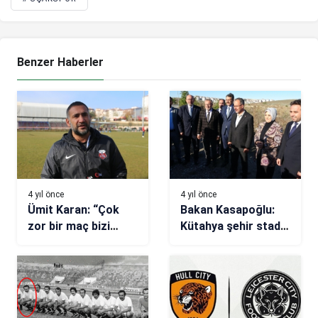
Benzer Haberler
4 yıl önce
4 yıl önce
Ümit Karan: “Çok
Bakan Kasapoğlu:
zor bir maç bizi
Kütahya şehir stadı
bekliyor”
projesinin
çalışmalarına bugün
itibariyle başlıyoruz