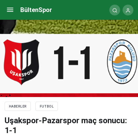
Nazilli Belediyespor-Menemen FK maç sonucu: 2-0
BültenSpor
HABERLER
FUTBOL
Uşakspor-Pazarspor maç sonucu:
1-1