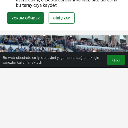
bu tarayıcıya kaydet.
YORUM GÖNDER
GIRIŞ YAP
Bu web sitesinde en iyi deneyimi yaşamanızı sağlamak için
Kabul
çerezler kullanılmaktadır.