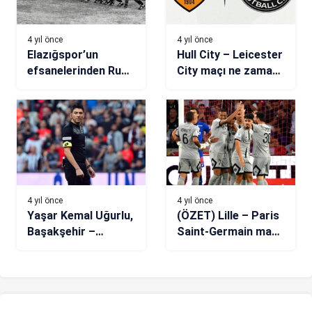
4 yıl önce
4 yıl önce
Elazığspor’un
Hull City – Leicester
efsanelerinden Ruhi
City maçı ne zaman,
Bilen vefat etti
saat kaçta, hangi
kanalda?
4 yıl önce
4 yıl önce
Yaşar Kemal Uğurlu,
(ÖZET) Lille – Paris
Başakşehir –
Saint-Germain maç
Kayserispor maçını
sonucu: 1-7
3. kez yönetecek