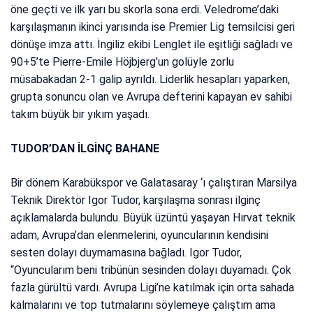
öne geçti ve ilk yarı bu skorla sona erdi. Veledrome’daki
karşılaşmanın ikinci yarısında ise Premier Lig temsilcisi geri
dönüşe imza attı. İngiliz ekibi Lenglet ile eşitliği sağladı ve
90+5’te Pierre-Emile Höjbjerg’un golüyle zorlu
müsabakadan 2-1 galip ayrıldı. Liderlik hesapları yaparken,
grupta sonuncu olan ve Avrupa defterini kapayan ev sahibi
takım büyük bir yıkım yaşadı.
TUDOR’DAN İLGİNÇ BAHANE
Bir dönem Karabükspor ve Galatasaray ‘ı çalıştıran Marsilya
Teknik Direktör Igor Tudor, karşılaşma sonrası ilginç
açıklamalarda bulundu. Büyük üzüntü yaşayan Hırvat teknik
adam, Avrupa’dan elenmelerini, oyuncularının kendisini
sesten dolayı duymamasına bağladı. Igor Tudor,
“Oyuncularım beni tribünün sesinden dolayı duyamadı. Çok
fazla gürültü vardı. Avrupa Ligi’ne katılmak için orta sahada
kalmalarını ve top tutmalarını söylemeye çalıştım ama