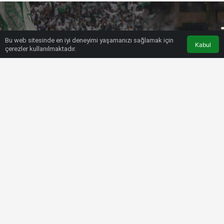
Bu web sitesinde en iyi deneyimi yaşamanızı sağlamak için
Kabul
çerezler kullanılmaktadır.
HABERLER
FUTBOL
Brezilya Ligi’nde şampiyon
Palmeiras
Bülten SPOR
3 Kasım 2022, 11:21
tarihinde yayınlandı