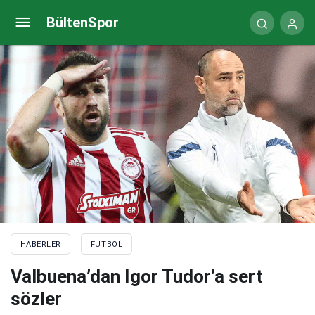
Brezilya Ligi’nde şampiyon Palmeiras
BültenSpor
HABERLER
FUTBOL
Valbuena’dan Igor Tudor’a sert
sözler