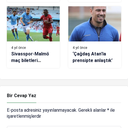
Transferi
kurnaz taktik
konuşuluyordu…
4 yıl önce
4 yıl önce
Sivasspor-Malmö
‘Çağdaş Atan’la
maç biletleri
prensipte anlaştık’
pazartesi günü satış
çıkıyor
Bir Cevap Yaz
E-posta adresiniz yayınlanmayacak.
Gerekli alanlar
*
ile
işaretlenmişlerdir