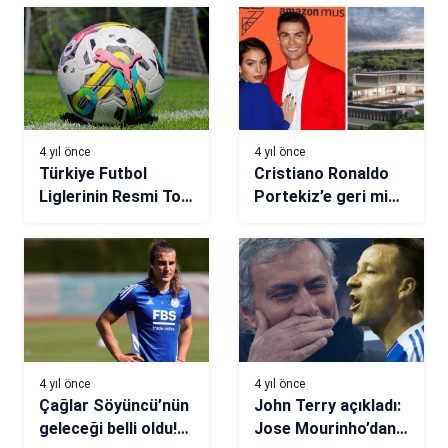
4 yıl önce
4 yıl önce
Türkiye Futbol
Cristiano Ronaldo
Liglerinin Resmi Top
Portekiz’e geri mi
Sponsoru Puma
dönüyor? 18 milyon
sterlinlik yatırım!
4 yıl önce
4 yıl önce
Çağlar Söyüncü’nün
John Terry açıkladı:
geleceği belli oldu!
Jose Mourinho’dan