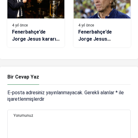
4 yıl önce
4 yıl önce
Fenerbahçe’de
Fenerbahçe’de
Jorge Jesus kararı
Jorge Jesus
verildi! Yeni
açıkladı: Başka
sözleşme…
transferimiz
olmayacak
Bir Cevap Yaz
E-posta adresiniz yayınlanmayacak.
Gerekli alanlar
*
ile
işaretlenmişlerdir
Yorumunuz