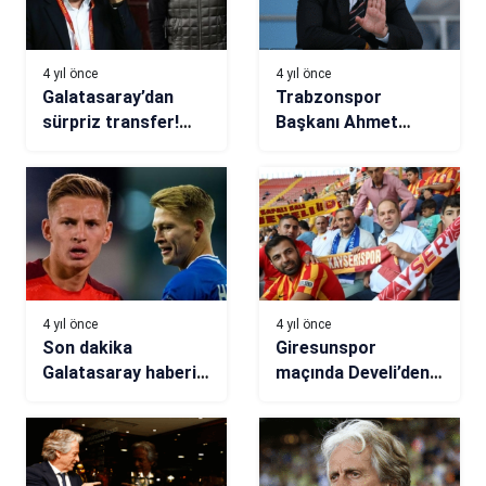
4 yıl önce
4 yıl önce
Galatasaray’dan
Trabzonspor
sürpriz transfer!
Başkanı Ahmet
Okan Buruk’un
Ağaoğlu: Lider
jokeri olacak
oluruz!
4 yıl önce
4 yıl önce
Son dakika
Giresunspor
Galatasaray haberi!
maçında Develi’den
Ya Olsen ya
Yukatel
Omeragic
Kayserispor’a tam
destek