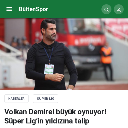
Kayserispor’da bir istifa daha
BültenSpor
HABERLER
SÜPER LIG
Volkan Demirel büyük oynuyor!
Süper Lig’in yıldızına talip