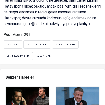
Hafta sonuna kadar durumu netleşecek olan Caner Erkin’in
Hatayspor’a sıcak baktığı, ancak bazı yurt dışı seçeneklerini
de değerlendirmek istediği gelen haberler arasında.
Hatayspor, devre arasında kadrosunu güçlendirmek adına
savunmanın göbeğine de bir takviye yapmayı planlıyor.
Post Views:
293
# CANER
# CANER ERKIN
# HATAYSPOR
# KARAGÜMRÜK
# OYUNCU
Benzer Haberler