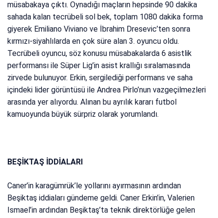
müsabakaya çıktı. Oynadığı maçların hepsinde 90 dakika
sahada kalan tecrübeli sol bek, toplam 1080 dakika forma
giyerek Emiliano Viviano ve İbrahim Dresevic’ten sonra
kırmızı-siyahlılarda en çok süre alan 3. oyuncu oldu.
Tecrübeli oyuncu, söz konusu müsabakalarda 6 asistlik
performansı ile Süper Lig’in asist krallığı sıralamasında
zirvede bulunuyor. Erkin, sergilediği performans ve saha
içindeki lider görüntüsü ile Andrea Pirlo’nun vazgeçilmezleri
arasında yer alıyordu. Alınan bu ayrılık kararı futbol
kamuoyunda büyük sürpriz olarak yorumlandı.
BEŞİKTAŞ İDDİALARI
Caner’in karagümrük’le yollarını ayırmasının ardından
Beşiktaş iddiaları gündeme geldi. Caner Erkin’in, Valerien
Ismael’in ardından Beşiktaş’ta teknik direktörlüğe gelen