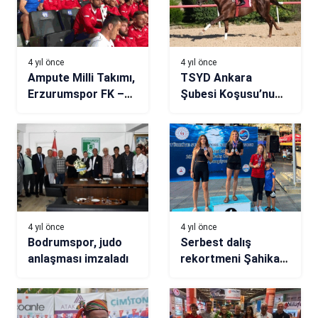
4 yıl önce
4 yıl önce
Ampute Milli Takımı,
TSYD Ankara
Erzurumspor FK –
Şubesi Koşusu’nu
Samsunspor maçını
‘Unchained’ kazandı
izledi
4 yıl önce
4 yıl önce
Bodrumspor, judo
Serbest dalış
anlaşması imzaladı
rekortmeni Şahika
Ercümen, 2 günde 2
birincilik kazandı