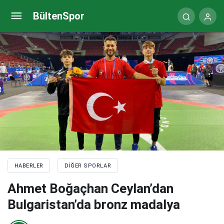
U19 Kız Milli Takımı, EYOF ikincisi!
BültenSpor
HABERLER
DIĞER SPORLAR
Ahmet Boğaçhan Ceylan’dan
Bulgaristan’da bronz madalya