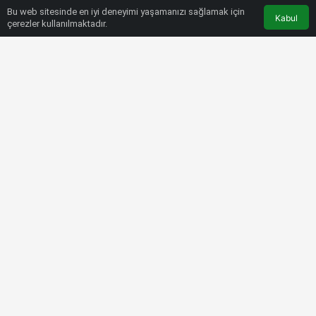
Bu web sitesinde en iyi deneyimi yaşamanızı sağlamak için
Kabul
çerezler kullanılmaktadır.
HABERLER
DIĞER SPORLAR
U19 Kız Milli Takımı, EYOF ikincisi!
Bülten SPOR
30 Temmuz 2022, 20:06
tarihinde yayınlandı