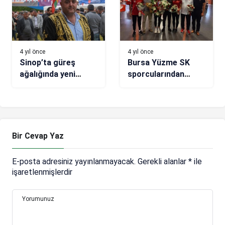
4 yıl önce
4 yıl önce
Sinop’ta güreş
Bursa Yüzme SK
ağalığında yeni
sporcularından
rekor 85 bin TL
Polonya’da büyük
başarı
Bir Cevap Yaz
E-posta adresiniz yayınlanmayacak.
Gerekli alanlar
*
ile
işaretlenmişlerdir
Yorumunuz