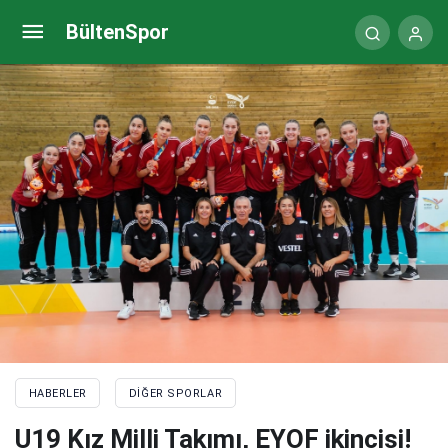
18 Yaş Altı Erkek Milli Takımı, EYOF’u 4. tamamladı
BültenSpor
HABERLER
DIĞER SPORLAR
U19 Kız Milli Takımı, EYOF ikincisi!