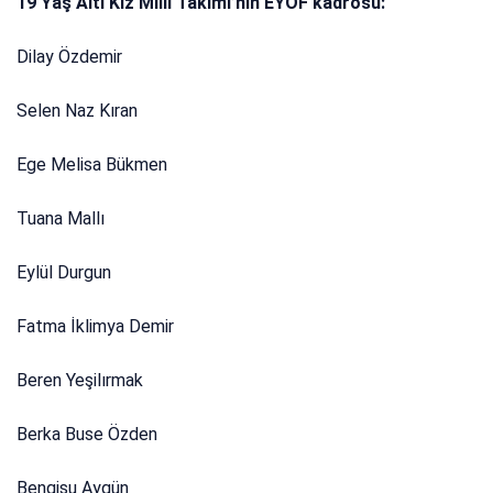
19 Yaş Altı Kız Milli Takımı’nın EYOF kadrosu:
Dilay Özdemir
Selen Naz Kıran
Ege Melisa Bükmen
Tuana Mallı
Eylül Durgun
Fatma İklimya Demir
Beren Yeşilırmak
Berka Buse Özden
Bengisu Aygün