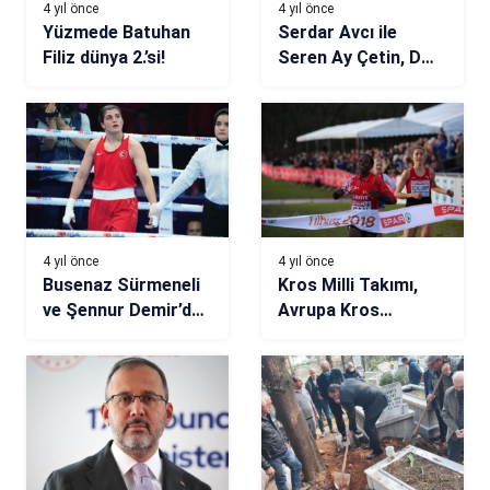
4 yıl önce
4 yıl önce
Yüzmede Batuhan
Serdar Avcı ile
Filiz dünya 2.’si!
Seren Ay Çetin, D
Smart’ta
4 yıl önce
4 yıl önce
Busenaz Sürmeneli
Kros Milli Takımı,
ve Şennur Demir’den
Avrupa Kros
bronz madalya
Şampiyonası’nda
sahne alıyor