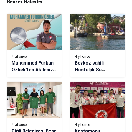
Benzer Haberler
4 yıl önce
4 yıl önce
Muhammed Furkan
Beykoz sahili
Özbek’ten Akdeniz
Nostaljik Su
Oyunları’nda gümüş
Sporları Festivali’yle
madalya
renklendi
4 yıl önce
4 yıl önce
Çiğli Belediyesi Bear
Kastamonu