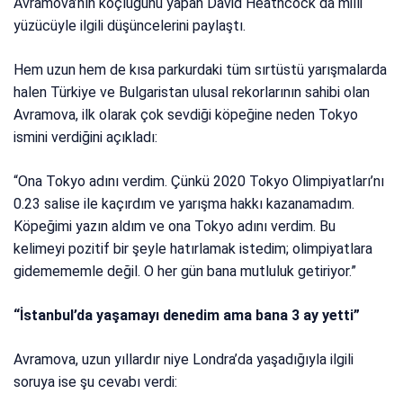
Avramova’nın koçluğunu yapan David Heathcock da milli
yüzücüyle ilgili düşüncelerini paylaştı.
Hem uzun hem de kısa parkurdaki tüm sırtüstü yarışmalarda
halen Türkiye ve Bulgaristan ulusal rekorlarının sahibi olan
Avramova, ilk olarak çok sevdiği köpeğine neden Tokyo
ismini verdiğini açıkladı:
“Ona Tokyo adını verdim. Çünkü 2020 Tokyo Olimpiyatları’nı
0.23 salise ile kaçırdım ve yarışma hakkı kazanamadım.
Köpeğimi yazın aldım ve ona Tokyo adını verdim. Bu
kelimeyi pozitif bir şeyle hatırlamak istedim; olimpiyatlara
gidemememle değil. O her gün bana mutluluk getiriyor.”
“İstanbul’da yaşamayı denedim ama bana 3 ay yetti”
Avramova, uzun yıllardır niye Londra’da yaşadığıyla ilgili
soruya ise şu cevabı verdi: