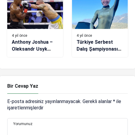
4 yıl önce
4 yıl önce
Anthony Joshua –
Türkiye Serbest
Oleksandr Usyk
Dalış Şampiyonası
müsabakası nefes
Kaş’ta yapılıyor
kesti! Tarihe geçme
fırsatını kaybetti
Bir Cevap Yaz
E-posta adresiniz yayınlanmayacak.
Gerekli alanlar
*
ile
işaretlenmişlerdir
Yorumunuz