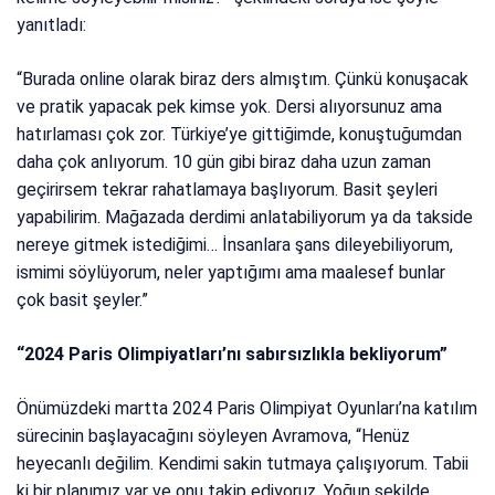
yanıtladı:
“Burada online olarak biraz ders almıştım. Çünkü konuşacak
ve pratik yapacak pek kimse yok. Dersi alıyorsunuz ama
hatırlaması çok zor. Türkiye’ye gittiğimde, konuştuğumdan
daha çok anlıyorum. 10 gün gibi biraz daha uzun zaman
geçirirsem tekrar rahatlamaya başlıyorum. Basit şeyleri
yapabilirim. Mağazada derdimi anlatabiliyorum ya da takside
nereye gitmek istediğimi… İnsanlara şans dileyebiliyorum,
ismimi söylüyorum, neler yaptığımı ama maalesef bunlar
çok basit şeyler.”
“2024 Paris Olimpiyatları’nı sabırsızlıkla bekliyorum”
Önümüzdeki martta 2024 Paris Olimpiyat Oyunları’na katılım
sürecinin başlayacağını söyleyen Avramova, “Henüz
heyecanlı değilim. Kendimi sakin tutmaya çalışıyorum. Tabii
ki bir planımız var ve onu takip ediyoruz. Yoğun şekilde