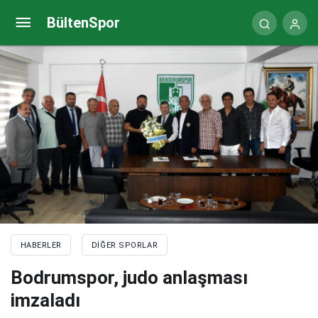
Ekaterina Avramova neden Türkiye’yi seçtiğini
BültenSpor
açıkladı
HABERLER
DIĞER SPORLAR
Bodrumspor, judo anlaşması
imzaladı