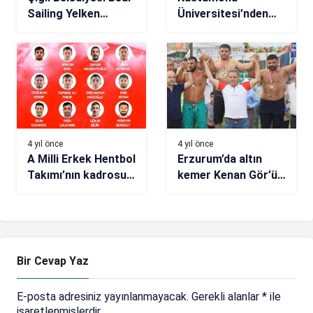
Sailing Yelken
Üniversitesi’nden
Takımı 51. Deniz
Avrupa Üniversite
Kuvvetleri Kupası
Oyunları’nda büyük
için gün sayıyor
başarı
4 yıl önce
4 yıl önce
A Milli Erkek Hentbol
Erzurum’da altın
Takımı’nın kadrosu
kemer Kenan Gör’ün
belli oldu
oldu
Bir Cevap Yaz
E-posta adresiniz yayınlanmayacak.
Gerekli alanlar
*
ile
işaretlenmişlerdir