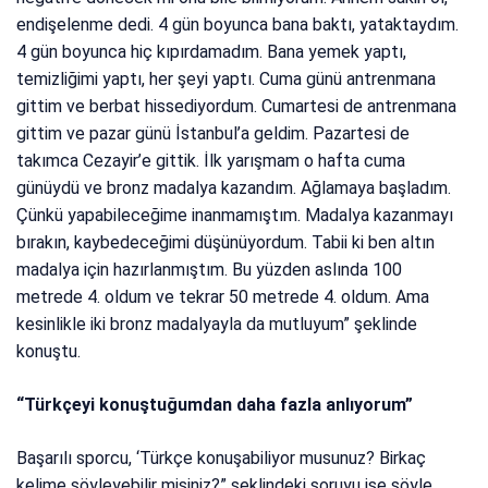
endişelenme dedi. 4 gün boyunca bana baktı, yataktaydım.
4 gün boyunca hiç kıpırdamadım. Bana yemek yaptı,
temizliğimi yaptı, her şeyi yaptı. Cuma günü antrenmana
gittim ve berbat hissediyordum. Cumartesi de antrenmana
gittim ve pazar günü İstanbul’a geldim. Pazartesi de
takımca Cezayir’e gittik. İlk yarışmam o hafta cuma
günüydü ve bronz madalya kazandım. Ağlamaya başladım.
Çünkü yapabileceğime inanmamıştım. Madalya kazanmayı
bırakın, kaybedeceğimi düşünüyordum. Tabii ki ben altın
madalya için hazırlanmıştım. Bu yüzden aslında 100
metrede 4. oldum ve tekrar 50 metrede 4. oldum. Ama
kesinlikle iki bronz madalyayla da mutluyum” şeklinde
konuştu.
“Türkçeyi konuştuğumdan daha fazla anlıyorum”
Başarılı sporcu, ‘Türkçe konuşabiliyor musunuz? Birkaç
kelime söyleyebilir misiniz?” şeklindeki soruyu ise şöyle