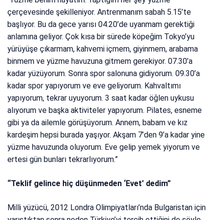
çerçevesinde şekilleniyor. Antrenmanım sabah 5.15’te
başlıyor. Bu da gece yarısı 04.20’de uyanmam gerektiği
anlamına geliyor. Çok kısa bir sürede köpeğim Tokyo’yu
yürüyüşe çıkarmam, kahvemi içmem, giyinmem, arabama
binmem ve yüzme havuzuna gitmem gerekiyor. 07.30’a
kadar yüzüyorum. Sonra spor salonuna gidiyorum. 09.30’a
kadar spor yapıyorum ve eve geliyorum. Kahvaltımı
yapıyorum, tekrar uyuyorum. 3 saat kadar öğlen uykusu
alıyorum ve başka aktiviteler yapıyorum. Pilates, esneme
gibi ya da ailemle görüşüyorum. Annem, babam ve kız
kardeşim hepsi burada yaşıyor. Akşam 7’den 9’a kadar yine
yüzme havuzunda oluyorum. Eve gelip yemek yiyorum ve
ertesi gün bunları tekrarlıyorum.”
“Teklif gelince hiç düşünmeden ‘Evet’ dedim”
Milli yüzücü, 2012 Londra Olimpiyatları’nda Bulgaristan için
yarıştıktan sonra neden Türkiye’yi tercih ettiğini de şöyle