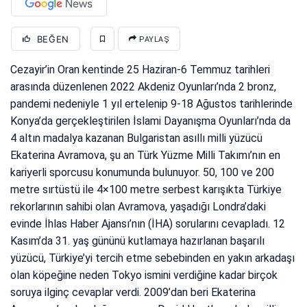
BEĞEN
PAYLAŞ
Cezayir’in Oran kentinde 25 Haziran-6 Temmuz tarihleri
arasında düzenlenen 2022 Akdeniz Oyunları’nda 2 bronz,
pandemi nedeniyle 1 yıl ertelenip 9-18 Ağustos tarihlerinde
Konya’da gerçekleştirilen İslami Dayanışma Oyunları’nda da
4 altın madalya kazanan Bulgaristan asıllı milli yüzücü
Ekaterina Avramova, şu an Türk Yüzme Milli Takımı’nın en
kariyerli sporcusu konumunda bulunuyor. 50, 100 ve 200
metre sırtüstü ile 4×100 metre serbest karışıkta Türkiye
rekorlarının sahibi olan Avramova, yaşadığı Londra’daki
evinde İhlas Haber Ajansı’nın (İHA) sorularını cevapladı. 12
Kasım’da 31. yaş gününü kutlamaya hazırlanan başarılı
yüzücü, Türkiye’yi tercih etme sebebinden en yakın arkadaşı
olan köpeğine neden Tokyo ismini verdiğine kadar birçok
soruya ilginç cevaplar verdi. 2009’dan beri Ekaterina