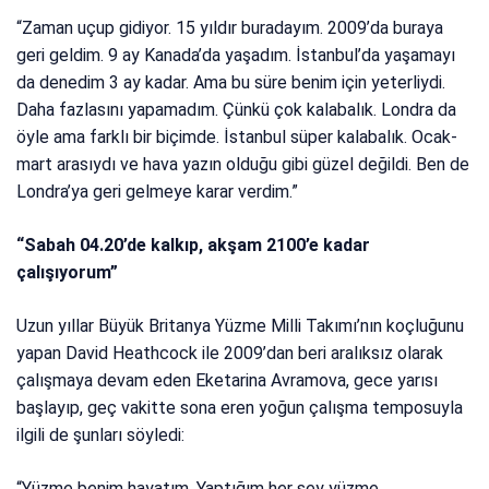
“Zaman uçup gidiyor. 15 yıldır buradayım. 2009’da buraya
geri geldim. 9 ay Kanada’da yaşadım. İstanbul’da yaşamayı
da denedim 3 ay kadar. Ama bu süre benim için yeterliydi.
Daha fazlasını yapamadım. Çünkü çok kalabalık. Londra da
öyle ama farklı bir biçimde. İstanbul süper kalabalık. Ocak-
mart arasıydı ve hava yazın olduğu gibi güzel değildi. Ben de
Londra’ya geri gelmeye karar verdim.”
“Sabah 04.20’de kalkıp, akşam 2100’e kadar
çalışıyorum”
Uzun yıllar Büyük Britanya Yüzme Milli Takımı’nın koçluğunu
yapan David Heathcock ile 2009’dan beri aralıksız olarak
çalışmaya devam eden Eketarina Avramova, gece yarısı
başlayıp, geç vakitte sona eren yoğun çalışma temposuyla
ilgili de şunları söyledi:
“Yüzme benim hayatım. Yaptığım her şey yüzme