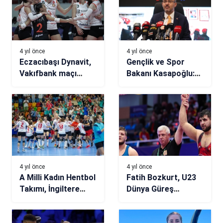
4 yıl önce
4 yıl önce
Eczacıbaşı Dynavit,
Gençlik ve Spor
Vakıfbank maçı
Bakanı Kasapoğlu:
öncesi iddialı
Yurt başvurularında
birinci fazda %80’lik
karşılama oranına
imza attık
4 yıl önce
4 yıl önce
A Milli Kadın Hentbol
Fatih Bozkurt, U23
Takımı, İngiltere
Dünya Güreş
mesaisine başlıyor
Şampiyonası’nda
finalde