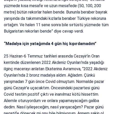
yüzmede kısa mesafe ve uzun mesafede (50, 100, 200
metre) bütün rekorlar halen bende. Bununla beraber bayrak
yarışında da takımımdaki kızlarla beraber Türkiye rekoruna
ortağım. Ve halen 11 sene sonra bile sırtüstü yüzmede tüm
Bulgaristan rekorları bende” diye cevap verdi.
“Madalya için yatağımda 4 gün hiç kıpırdamadım”
25 Haziran-6 Temmuz tarihleri arasında Cezayir’in Oran
kentinde düzenlenen 2022 Akdeniz Oyunları’nda yaşadığı
ilginç macerayı anlatan Ekaterina Avramova, “2022 Akdeniz
Oyunları’nda 2 bronz madalya aldım. Ağladım. Çünkü
yarışmadan 7 gün önce Covid olmuştum. Normalde pazar
günü Cezayir’e uçacaktım. Öncesindeki pazartesi günü
Covid testim pozitif çıktı ve inanılmaz kötü hissettim.
Ailemle oturuyordum ve onlara yapamayacağım galiba
dedim. Nasıl iyileşeceğim, nasıl yarışacağım? Pazar günü
negatife dönecek mi onu bile bilmiyorum. Annem sakin ol,