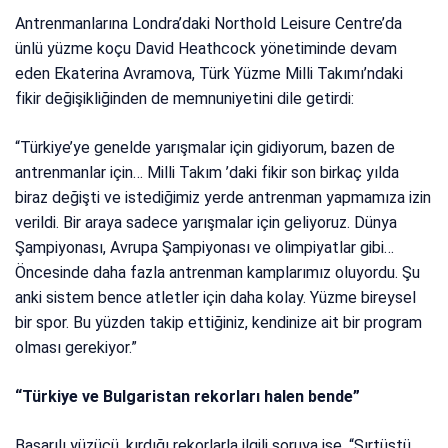
Antrenmanlarına Londra’daki Northold Leisure Centre’da
ünlü yüzme koçu David Heathcock yönetiminde devam
eden Ekaterina Avramova, Türk Yüzme Milli Takımı’ndaki
fikir değişikliğinden de memnuniyetini dile getirdi:
“Türkiye’ye genelde yarışmalar için gidiyorum, bazen de
antrenmanlar için… Milli Takım ’daki fikir son birkaç yılda
biraz değişti ve istediğimiz yerde antrenman yapmamıza izin
verildi. Bir araya sadece yarışmalar için geliyoruz. Dünya
Şampiyonası, Avrupa Şampiyonası ve olimpiyatlar gibi…
Öncesinde daha fazla antrenman kamplarımız oluyordu. Şu
anki sistem bence atletler için daha kolay. Yüzme bireysel
bir spor. Bu yüzden takip ettiğiniz, kendinize ait bir program
olması gerekiyor.”
“Türkiye ve Bulgaristan rekorları halen bende”
Başarılı yüzücü, kırdığı rekorlarla ilgili soruya ise, “Sırtüstü