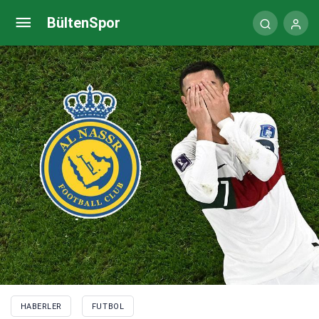
Karşıyaka’dan taraftarına destek çağrısı
BültenSpor
HABERLER
FUTBOL