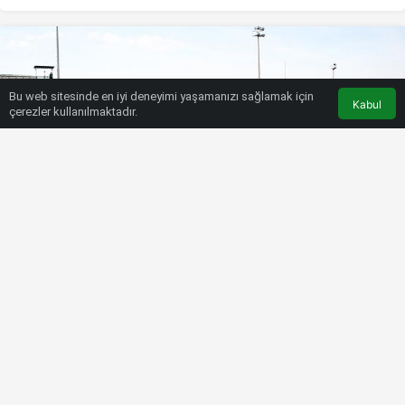
Bu web sitesinde en iyi deneyimi yaşamanızı sağlamak için
Kabul
çerezler kullanılmaktadır.
HABERLER
FUTBOL
Karşıyaka’dan taraftarına destek
çağrısı
Bülten SPOR