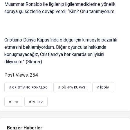
Muammar Ronaldo ile ilgilenip ilgilenmediklerine yönelik
soruya şu sözlerle cevap verdi: “Kim? Onu tanımıyorum.
Cristiano Dünya Kupası’nda olduğu için kimseyle pazarlık
etmesini beklemiyordum. Diğer oyuncular hakkında
konuşmayacağız, Cristiano’ya her kararda en iyisini
diliyorum.” (Skorer)
Post Views:
254
# CRISTIANO RONALDO
# DÜNYA KUPASI
# İDDIA
# TEK
# YILDIZ
Benzer Haberler