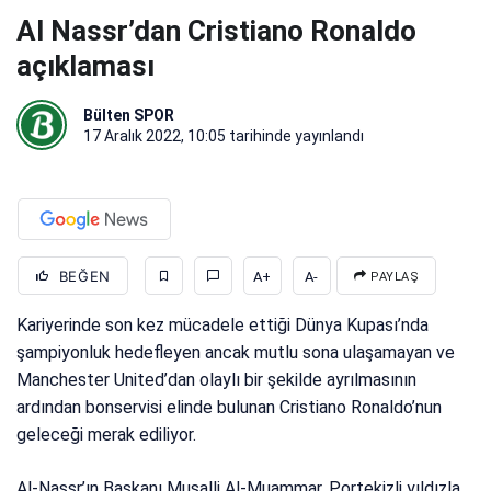
Al Nassr’dan Cristiano Ronaldo
açıklaması
Bülten SPOR
17 Aralık 2022, 10:05
tarihinde yayınlandı
BEĞEN
A+
A-
PAYLAŞ
Kariyerinde son kez mücadele ettiği Dünya Kupası’nda
şampiyonluk hedefleyen ancak mutlu sona ulaşamayan ve
Manchester United’dan olaylı bir şekilde ayrılmasının
ardından bonservisi elinde bulunan Cristiano Ronaldo’nun
geleceği merak ediliyor.
Al-Nassr’ın Başkanı Musalli Al-Muammar, Portekizli yıldızla