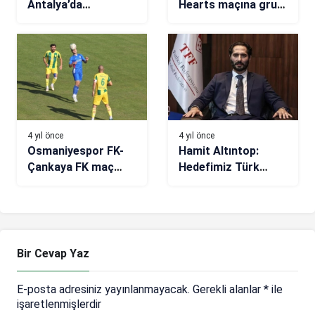
Antalya’da
Hearts maçına grup
çalışmalarına devam
liderliği için çıkacak
ediyor
4 yıl önce
4 yıl önce
Osmaniyespor FK-
Hamit Altıntop:
Çankaya FK maç
Hedefimiz Türk
sonucu: 0-0
futbolunu ileriye
taşımak
Bir Cevap Yaz
E-posta adresiniz yayınlanmayacak.
Gerekli alanlar
*
ile
işaretlenmişlerdir