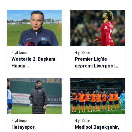
4 yıl önce
4 yıl önce
Westerle 2. Başkanı
Premier Lig’de
Hasan
deprem: Liverpool
Çetinkaya’dan
satışa çıkarıldı
transfer açıklaması
4 yıl önce
4 yıl önce
Hatayspor,
Medipol Başakşehir,