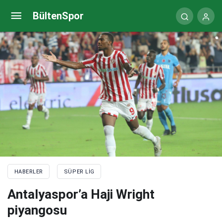
Galatasaray’da transfer hareketliliği! Yıldız isim için
BültenSpor
görüşme bugün…
HABERLER
SÜPER LIG
Antalyaspor’a Haji Wright
piyangosu