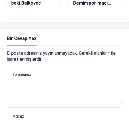
beki Balkovec
Demirspor maçı
sonrası Ezgjan
Alioski: Bana göre
hoş olmadı!
Bir Cevap Yaz
E-posta adresiniz yayınlanmayacak.
Gerekli alanlar
*
ile
işaretlenmişlerdir
Yorumunuz
Adınız