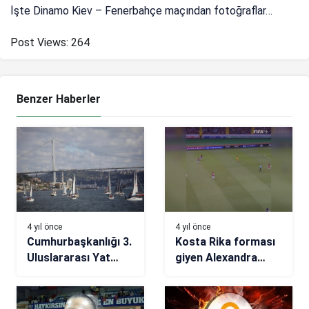
İşte Dinamo Kiev – Fenerbahçe maçından fotoğraflar…
Post Views:
264
Benzer Haberler
4 yıl önce
4 yıl önce
Cumhurbaşkanlığı 3.
Kosta Rika forması
Uluslararası Yat
giyen Alexandra
Yarışları Cumhuriyet
Gonzales, müthiş bir
Kupası startı verildi
gole imza attı