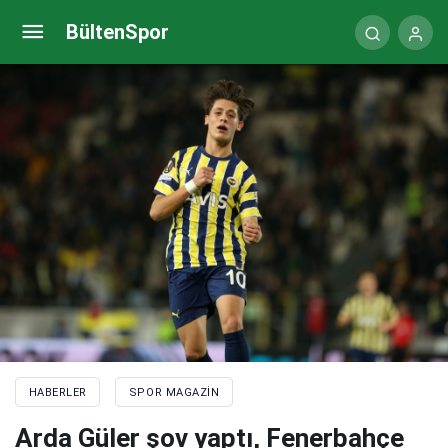
Trabzonspor – Ferençvaroş maçından kareler
BültenSpor
(VİDEO)
HABERLER
SPOR MAGAZIN
Arda Güler şov yaptı, Fenerbahçe