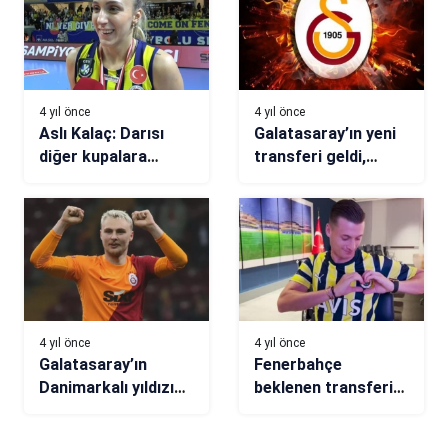
4 yıl önce
4 yıl önce
Aslı Kalaç: Darısı
Galatasaray’ın yeni
diğer kupalara
transferi geldi,
inşallah
taraftara üçlü
çektirdi! (VİDEO)
4 yıl önce
4 yıl önce
Galatasaray’ın
Fenerbahçe
Danimarkalı yıldızı
beklenen transferi
Nelsson’dan Dünya
böyle duyurdu
Kupası ve transfer