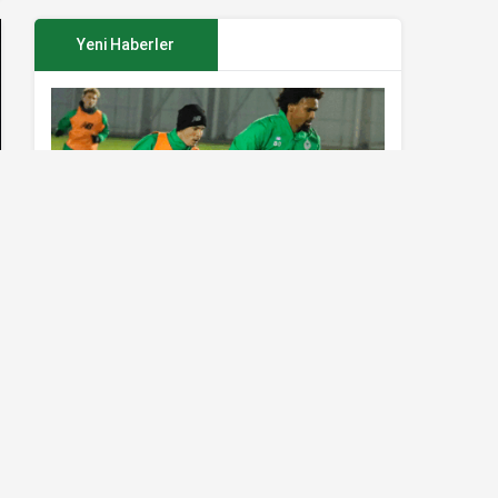
Yeni Haberler
Konyaspor’da Sivasspor maçı
hazırlıkları sürüyor