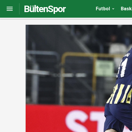
BültenSpor
Fenerbahçe’de Willian Arao’dan ilk gol yorumu
Futbol
Bask