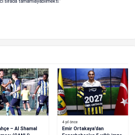
nci sırada tamamlayabilmekti.”
4 yıl önce
hçe – Al Shamal
Emir Ortakaya’dan