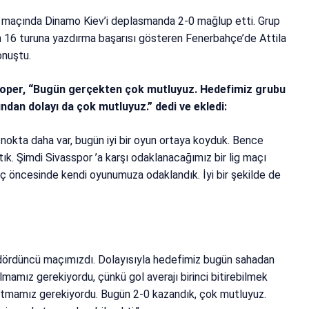
n maçında Dinamo Kiev’i deplasmanda 2-0 mağlup etti. Grup
n 16 turuna yazdırma başarısı gösteren Fenerbahçe’de Attila
onuştu.
stoper, “Bugün gerçekten çok mutluyuz. Hedefimiz grubu
dan dolayı da çok mutluyuz.” dedi ve ekledi:
 nokta daha var, bugün iyi bir oyun ortaya koyduk. Bence
ık. Şimdi Sivasspor ’a karşı odaklanacağımız bir lig maçı
aç öncesinde kendi oyunumuza odaklandık. İyi bir şekilde de
 dördüncü maçımızdı. Dolayısıyla hedefimiz bugün sahadan
lmamız gerekiyordu, çünkü gol averajı birinci bitirebilmek
atmamız gerekiyordu. Bugün 2-0 kazandık, çok mutluyuz.