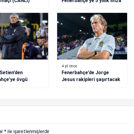
k maçı (CANLI)
Fenerbahçe’ye 5 yıllık imza
4 yıl önce
Setien’den
Fenerbahçe’de Jorge
ahçe’ye övgü
Jesus rakipleri şaşırtacak
lar
*
ile işaretlenmişlerdir