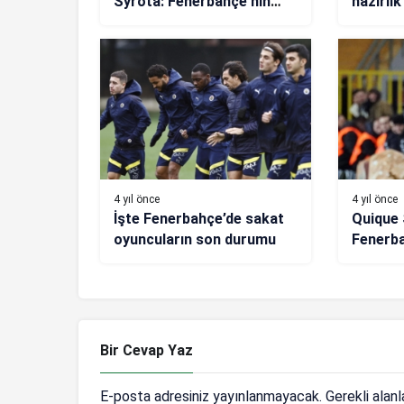
Syrota: Fenerbahçe’nin
hazırlı
zayıf ve güçlü yönlerini
biliyoruz
4 yıl önce
4 yıl önce
İşte Fenerbahçe’de sakat
Quique 
oyuncuların son durumu
Fenerb
Bir Cevap Yaz
E-posta adresiniz yayınlanmayacak.
Gerekli alan