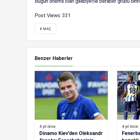
Bugün önemli olan galibiyetle beraber grubu biri
Post Views:
331
# MAÇ
Benzer Haberler
4 yıl önce
4 yıl önce
Dinamo Kiev’den Oleksandr
Fenerba