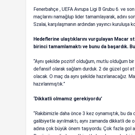
Fenerbahçe , UEFA Avrupa Ligi B Grubu 6. ve so
maçlarını namağlup lider tamamlayarak, adını so
Szalai, karşılaşmanın ardından yayıncı kuruluşa k
Hedeflerine ulaştıklarını vurgulayan Macar 
birinci tamamlamaktı ve bunu da başardık. Bun
“Aynı şekilde pozitif olduğum, mutlu olduğum bir
defansif olarak sağlam durduk. 2 de güzel gol att
olacak. O maç da aynı şekilde hazırlanacağız. M
hazırlanmıştık.”
‘Dikkatli olmamız gerekiyordu’
“Rakibimizle daha önce 3 kez oynamıştık, bu da
galibiyetle ayrılmaktı, aynı zamanda dikkatli de o
adına çok büyük önem taşıyordu. Çok fazla gol 