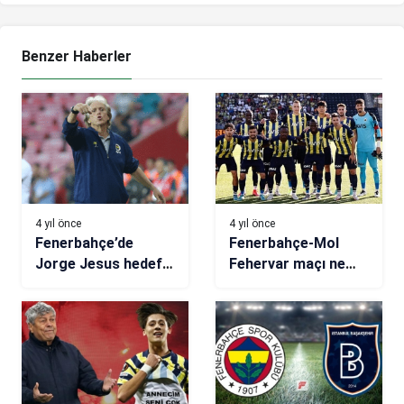
Benzer Haberler
4 yıl önce
4 yıl önce
Fenerbahçe’de
Fenerbahçe-Mol
Jorge Jesus hedefi
Fehervar maçı ne
gösterdi: 3 maç 9
zaman?
puan!
Fenerbahçe-Mol
Fehervar hazırlık
maçı saat kaçta,
hangi kanalda?
(11’ler belli oldu)