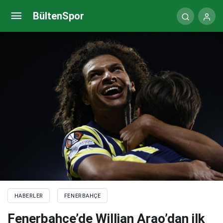
Fenerbahçe’de Arda Güler, golünü annesine
BültenSpor
armağan etti
HABERLER
FENERBAHÇE
Fenerbahçe’de Willian Arao’dan ilk