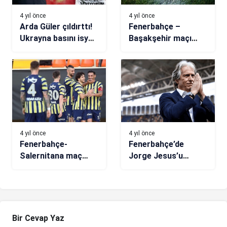
4 yıl önce
4 yıl önce
Arda Güler çıldırttı!
Fenerbahçe –
Ukrayna basını isyan
Başakşehir maçı
etti! ’17 yaşındaki
(CANLI)
çocuk Kiev’i yerin
dibine soktu’
4 yıl önce
4 yıl önce
Fenerbahçe-
Fenerbahçe’de
Salernitana maç
Jorge Jesus’u
sonucu: 3-0
yakabilecek olay!
Bir Cevap Yaz