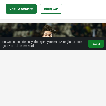
YORUM GÖNDER
GIRIŞ YAP
Bu web sitesinde en iyi deneyimi yaşamanızı sağlamak için
Kabul
çerezler kullanılmaktadır.
HABERLER
FENERBAHÇE
Fenerbahçe’de Arda Güler, golünü