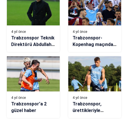
4 yıl önce
4 yıl önce
Trabzonspor Teknik
Trabzonspor-
Direktörü Abdullah
Kopenhag maçında
Avcı: İyi şeylerle
Akyazı’da müthiş
çıkacağız!
destek!
4 yıl önce
4 yıl önce
Trabzonspor’a 2
Trabzonspor,
güzel haber
ürettikleriyle
transferin gözdesi