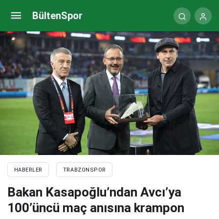
Trabzonspor – Ferencvaros maçı (CANLI)
BültenSpor
HABERLER
TRABZONSPOR
Bakan Kasapoğlu’ndan Avcı’ya
100’üncü maç anısına krampon