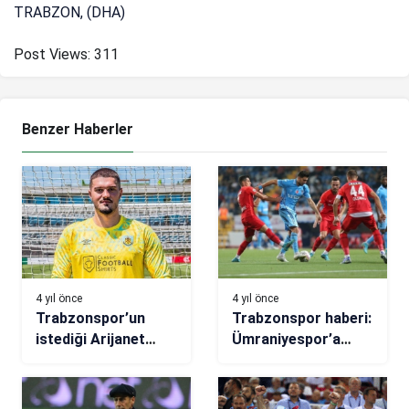
TRABZON, (DHA)
Post Views:
311
Benzer Haberler
4 yıl önce
4 yıl önce
Trabzonspor’un
Trabzonspor haberi:
istediği Arijanet
Ümraniyespor’a
Muric’i Burnley kaptı
karşı ilk galibiyet