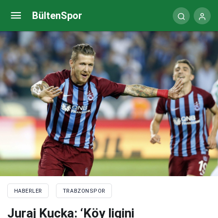
Juraj Kucka: ‘Köy ligini kazanamazdınız’
BültenSpor
HABERLER
TRABZONSPOR
Juraj Kucka: ‘Köy ligini