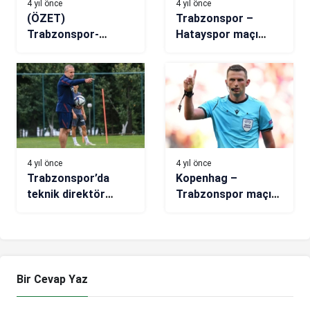
4 yıl önce
4 yıl önce
(ÖZET)
Trabzonspor –
Trabzonspor-
Hatayspor maçı
Kopenhag maç
hangi kanalda, saat
sonucu: 0-0
kaçta? 11’ler
açıklandı
4 yıl önce
4 yıl önce
Trabzonspor’da
Kopenhag –
teknik direktör
Trabzonspor maçını
Abdullah Avcı’dan
Michael Oliver
oyuncularına mesaj!
yönetecek
Bir Cevap Yaz