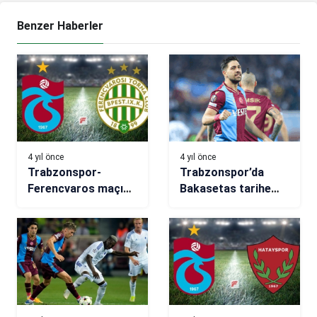
Benzer Haberler
4 yıl önce
4 yıl önce
Trabzonspor-
Trabzonspor’da
Ferencvaros maçı
Bakasetas tarihe
ne zaman, saat
geçti
kaçta, hangi
kanalda? (Muhtemel
11’ler)