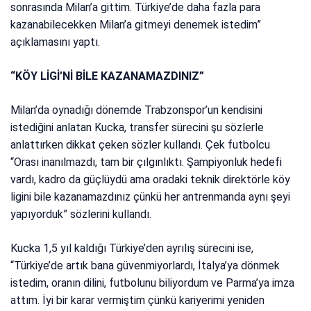
sonrasında Milan’a gittim. Türkiye’de daha fazla para
kazanabilecekken Milan’a gitmeyi denemek istedim”
açıklamasını yaptı.
“KÖY LİGİ’Nİ BİLE KAZANAMAZDINIZ”
Milan’da oynadığı dönemde Trabzonspor’un kendisini
istediğini anlatan Kucka, transfer sürecini şu sözlerle
anlattırken dikkat çeken sözler kullandı. Çek futbolcu
“Orası inanılmazdı, tam bir çılgınlıktı. Şampiyonluk hedefi
vardı, kadro da güçlüydü ama oradaki teknik direktörle köy
ligini bile kazanamazdınız çünkü her antrenmanda aynı şeyi
yapıyorduk” sözlerini kullandı.
Kucka 1,5 yıl kaldığı Türkiye’den ayrılış sürecini ise,
“Türkiye’de artık bana güvenmiyorlardı, İtalya’ya dönmek
istedim, oranın dilini, futbolunu biliyordum ve Parma’ya imza
attım. İyi bir karar vermiştim çünkü kariyerimi yeniden