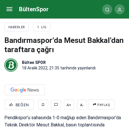
Osman Özköylü: Maçı kontrol eden biz olmalıydık
BültenSpor
HABERLER
1. LIG
Bandırmaspor’da Mesut Bakkal’dan
taraftara çağrı
Bülten SPOR
18 Aralık 2022, 21:35
tarihinde yayınlandı
BEĞEN
A+
A-
PAYLAŞ
Pendikspor’u sahasında 1-0 mağlup eden Bandırmaspor’da
Teknik Direktör Mesut Bakkal, basın toplantısında