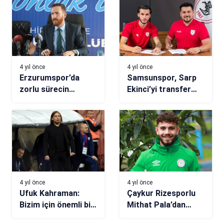
4 yıl önce
4 yıl önce
Erzurumspor’da
Samsunspor, Sarp
zorlu sürecin
Ekinci’yi transfer
başkanı Ahmet Dal
etti
oldu
4 yıl önce
4 yıl önce
Ufuk Kahraman:
Çaykur Rizesporlu
Bizim için önemli bir
Mithat Pala’dan
virajdı
Manisa maçı yorumu