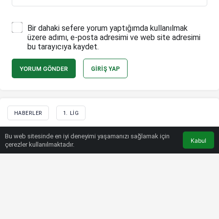
Bir dahaki sefere yorum yaptığımda kullanılmak
üzere adımı, e-posta adresimi ve web site adresimi
bu tarayıcıya kaydet.
YORUM GÖNDER
GIRIŞ YAP
HABERLER
1. LIG
Osman Özköylü: Maçı kontrol eden
Bu web sitesinde en iyi deneyimi yaşamanızı sağlamak için
Kabul
çerezler kullanılmaktadır.
biz olmalıydık
Bülten SPOR
18 Aralık 2022, 21:35
tarihinde yayınlandı