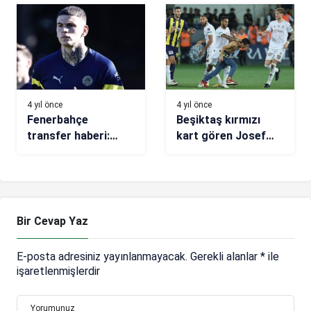
hangi kanalda? (İlk
11’ler)
4 yıl önce
4 yıl önce
Fenerbahçe
Beşiktaş kırmızı
transfer haberi:
kart gören Josef
Beerschot, Tiago
için TFF’ye
Çukur’un peşinde
başvuracak!
Bir Cevap Yaz
E-posta adresiniz yayınlanmayacak.
Gerekli alanlar
*
ile
işaretlenmişlerdir
Yorumunuz