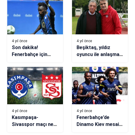
4 yıl önce
4 yıl önce
Son dakika!
Beşiktaş, yıldız
Fenerbahçe için
oyuncu ile anlaşma
Alberth Elis iddiası
sağladı! Süper Lig’e
dönüyor
4 yıl önce
4 yıl önce
Kasımpaşa-
Fenerbahçe’de
Sivasspor maçı ne
Dinamo Kiev mesaisi
zaman, saat kaçta,
devam etti