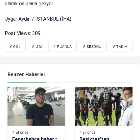
olarak ön plana çıkıyor.
Uygar Aydın / İSTANBUL (İHA)
Post Views:
309
# GOL
# LIGI
# PUANLA
# SEZONU
# TAKIM
Benzer Haberler
4 yıl önce
4 yıl önce
Fenerbahçe haberi:
Beşiktaş’tan