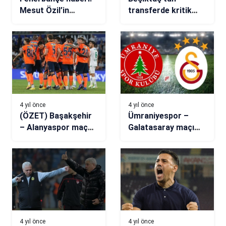
Mesut Özil’in
transferde kritik
menajeri Erkut
hamle! O yıldız
Söğüt: Sadece
hedefte…
Başakşehir değil,
yurt içinden yurt
dışından çok sayıda
teklif var
4 yıl önce
4 yıl önce
(ÖZET) Başakşehir
Ümraniyespor –
– Alanyaspor maç
Galatasaray maçı
sonucu: 2-0
hangi kanalda, saat
kaçta? 11’ler belli
oldu
4 yıl önce
4 yıl önce