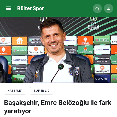
Beşiktaş derbisi öncesinde Galatasaray’da son
BültenSpor
durum
HABERLER
SÜPER LIG
Başakşehir, Emre Belözoğlu ile fark
yaratıyor