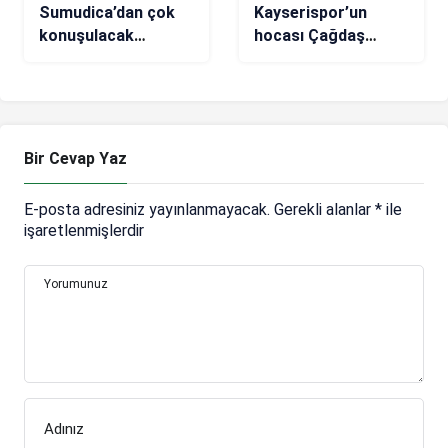
Sumudica’dan çok
Kayserispor’un
konuşulacak
hocası Çağdaş
açıklamalar!
Atan’a Fair-Play
‘Pişmanım,
ödülü
Türkiye’ye dönmek
istiyorum’
Bir Cevap Yaz
E-posta adresiniz yayınlanmayacak.
Gerekli alanlar
*
ile
işaretlenmişlerdir
Yorumunuz
Adınız