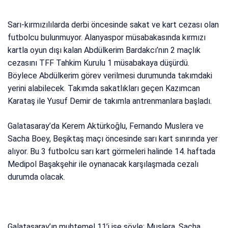
Sarı-kırmızılılarda derbi öncesinde sakat ve kart cezası olan
futbolcu bulunmuyor. Alanyaspor müsabakasında kırmızı
kartla oyun dışı kalan Abdülkerim Bardakcı’nın 2 maçlık
cezasını TFF Tahkim Kurulu 1 müsabakaya düşürdü.
Böylece Abdülkerim görev verilmesi durumunda takımdaki
yerini alabilecek. Takımda sakatlıkları geçen Kazımcan
Karataş ile Yusuf Demir de takımla antrenmanlara başladı.
Galatasaray’da Kerem Aktürkoğlu, Fernando Muslera ve
Sacha Boey, Beşiktaş maçı öncesinde sarı kart sınırında yer
alıyor. Bu 3 futbolcu sarı kart görmeleri halinde 14. haftada
Medipol Başakşehir ile oynanacak karşılaşmada cezalı
durumda olacak.
Galatasaray’ın muhtemel 11’i ise şöyle; Muslera, Sacha