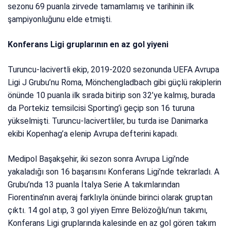
sezonu 69 puanla zirvede tamamlamış ve tarihinin ilk
şampiyonluğunu elde etmişti.
Konferans Ligi gruplarının en az gol yiyeni
Turuncu-lacivertli ekip, 2019-2020 sezonunda UEFA Avrupa
Ligi J Grubu’nu Roma, Mönchengladbach gibi güçlü rakiplerin
önünde 10 puanla ilk sırada bitirip son 32’ye kalmış, burada
da Portekiz temsilcisi Sporting’i geçip son 16 turuna
yükselmişti. Turuncu-lacivertliler, bu turda ise Danimarka
ekibi Kopenhag’a elenip Avrupa defterini kapadı.
Medipol Başakşehir, iki sezon sonra Avrupa Ligi’nde
yakaladığı son 16 başarısını Konferans Ligi’nde tekrarladı. A
Grubu’nda 13 puanla İtalya Serie A takımlarından
Fiorentina’nın averaj farklıyla önünde birinci olarak gruptan
çıktı. 14 gol atıp, 3 gol yiyen Emre Belözoğlu’nun takımı,
Konferans Ligi gruplarında kalesinde en az gol gören takım