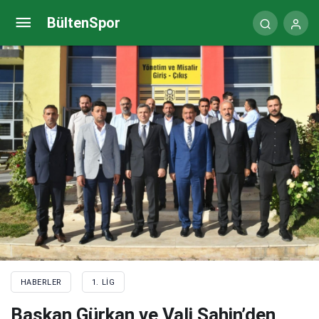
Kadir Kaan Yurdakul Manisa FK’da
BültenSpor
HABERLER
1. LIG
Başkan Gürkan ve Vali Şahin’den