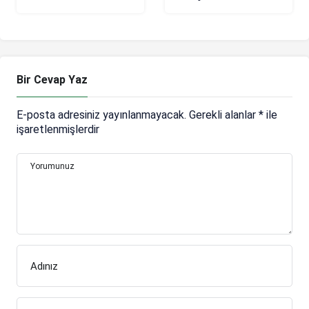
2+1 yıllık sözleşme
yollarını ayırdı
imzaladı
Bir Cevap Yaz
E-posta adresiniz yayınlanmayacak.
Gerekli alanlar
*
ile
işaretlenmişlerdir
Yorumunuz
Adınız