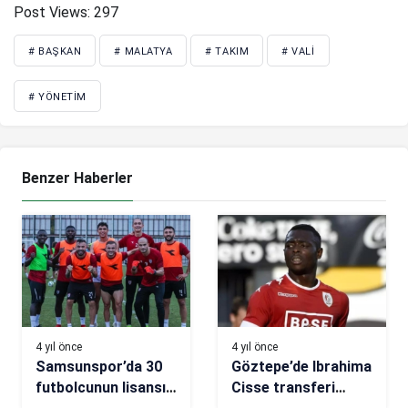
Post Views:
297
# BAŞKAN
# MALATYA
# TAKIM
# VALI
# YÖNETIM
Benzer Haberler
4 yıl önce
4 yıl önce
Samsunspor’da 30
Göztepe’de Ibrahima
futbolcunun lisansı
Cisse transferi