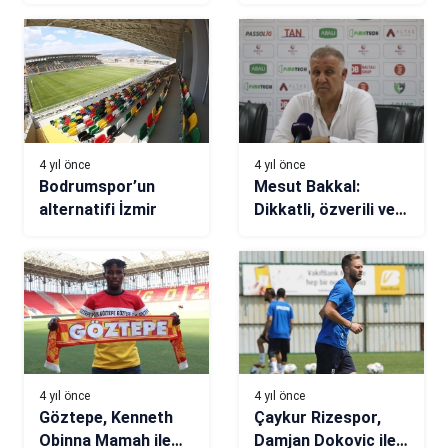
çıkarıldı
uzadı
4 yıl önce
4 yıl önce
Bodrumspor’un
Mesut Bakkal:
alternatifi İzmir
Dikkatli, özverili ve
canlı oynamak
zorundayız
4 yıl önce
4 yıl önce
Göztepe, Kenneth
Çaykur Rizespor,
Obinna Mamah ile
Damjan Dokovic ile