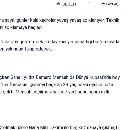
BEĞEN
PAYLAŞ
sayılı günler kala kadrolar yavaş yavaş açıklanıyor. Teknik
ini açıklamaya başladı.
sı’nda boy gösterecek. Türkiye’nin yer almadığı bu turnuvada
leri yakından takip edecek.
eçiren Ganalı yıldız Bernard Mensah da Dünya Kupası’nda boy
mı’nın formasını giymeyi başaran 28 yaşındaki oyuncu orta
e çekti. Mensah seçilmesi halinde yedi sene sonra milli
z olmak üzere Gana Milli Takımı ile beş kez sahaya çıkmıştı.