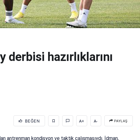
 derbisi hazırlıklarını
BEĞEN
A+
A-
PAYLAŞ
lan antrenman kondisyon ve taktik çalışmasıydı. İdman,