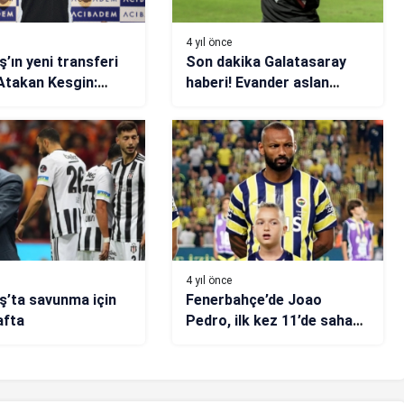
4 yıl önce
ş’ın yeni transferi
Son dakika Galatasaray
Atakan Kesgin:
haberi! Evander aslan
avaşına hazırım
oluyor
4 yıl önce
ş’ta savunma için
Fenerbahçe’de Joao
afta
Pedro, ilk kez 11’de sahaya
çıktı