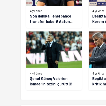
4 yıl önce
4 yıl önce
Son dakika Fenerbahçe
Beşikta
transfer haberi! Aston
Kerem 
Villa’nın acil eylem planı:
Forma s
Attila Szalai
4 yıl önce
4 yıl önce
Şenol Güneş Valerien
Beşikta
Ismael’in tezini çürüttü!
kritik h