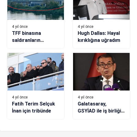
4 yıl önce
4 yıl önce
TFF binasına
Hugh Dallas: Hayal
saldıranların
kırıklığına uğradım
sabıkası kabarık!
4 yıl önce
4 yıl önce
Fatih Terim Selçuk
Galatasaray,
İnan için tribünde
GSYİAD ile iş birliği
anlaşmasını yeniledi