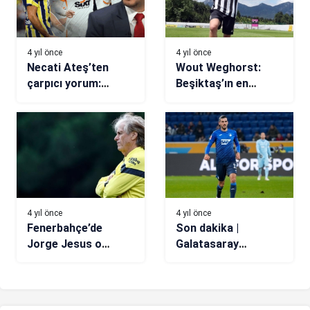
4 yıl önce
4 yıl önce
Necati Ateş’ten
Wout Weghorst:
çarpıcı yorum:
Beşiktaş’ın en
Fenerbahçeliler
önemli
üzülmesin!
parçalarından biri
olmak istiyorum
4 yıl önce
4 yıl önce
Fenerbahçe’de
Son dakika |
Jorge Jesus o
Galatasaray
bölgeye transfer
transfer haberi:
istedi!
Grillitsch, Brighton
ile anlaşamadı!