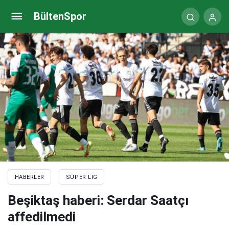
Beşiktaş haberi: Sampdoria’ya dörtlü savunma
BültenSpor
HABERLER
SÜPER LIG
Beşiktaş haberi: Serdar Saatçı
affedilmedi