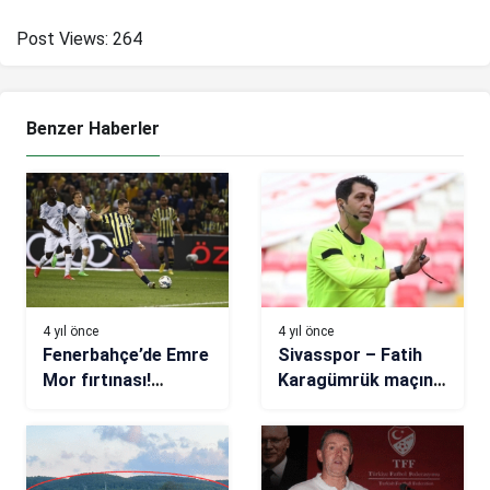
Post Views:
264
Benzer Haberler
4 yıl önce
4 yıl önce
Fenerbahçe’de Emre
Sivasspor – Fatih
Mor fırtınası!
Karagümrük maçının
Küllerinden doğdu
VAR’I Mustafa
Öğretmenoğlu