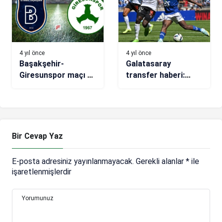
4 yıl önce
4 yıl önce
Başakşehir-
Galatasaray
Giresunspor maçı ne
transfer haberi:
zaman, saat kaçta,
Jean-Ricner
hangi kanalda?
Bellegarde için teklif
(Muhtemel 11’ler)
iddiası
Bir Cevap Yaz
E-posta adresiniz yayınlanmayacak.
Gerekli alanlar
*
ile
işaretlenmişlerdir
Yorumunuz