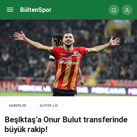
Fırtına’da Naci Ünüvar sevinci!
BültenSpor
HABERLER
SÜPER LIG
Beşiktaş’a Onur Bulut transferinde
büyük rakip!