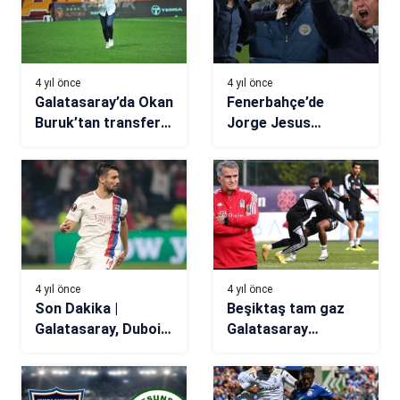
4 yıl önce
4 yıl önce
Galatasaray’da Okan
Fenerbahçe’de
Buruk’tan transfer
Jorge Jesus
açıklaması: Ali
tehlikesi!
Akman ile ilgili bir
düşüncemiz oldu
4 yıl önce
4 yıl önce
Son Dakika |
Beşiktaş tam gaz
Galatasaray, Dubois
Galatasaray
transferini bitirdi
derbisine!