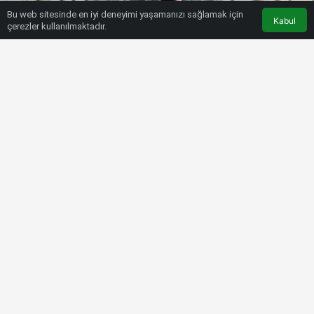
Bu web sitesinde en iyi deneyimi yaşamanızı sağlamak için
Kabul
çerezler kullanılmaktadır.
HABERLER
SÜPER LIG
Fırtına’da Naci Ünüvar sevinci!
Bülten SPOR
7 Aralık 2022, 04:06
tarihinde yayınlandı