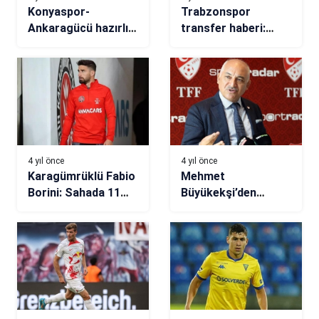
Konyaspor-
Trabzonspor
Ankaragücü hazırlık
transfer haberi:
maçı sonucu: 1-0
Georgias Masouras
ısrarı sürüyor
4 yıl önce
4 yıl önce
Karagümrüklü Fabio
Mehmet
Borini: Sahada 11
Büyükekşi’den
tane savaşçı ve lider
kulüplere VAR
lazım
müjdesi