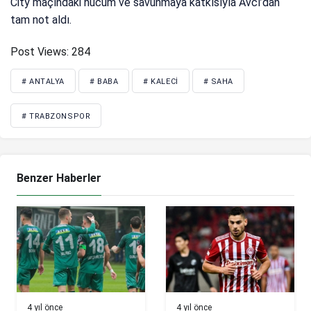
City maçındaki hücum ve savunmaya katkısıyla Avcı’dan
tam not aldı.
Post Views:
284
# ANTALYA
# BABA
# KALECI
# SAHA
# TRABZONSPOR
Benzer Haberler
4 yıl önce
4 yıl önce