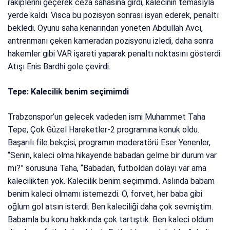
rakiplerini geçerek ceza sahasına girdi, kalecinin temasıyla
yerde kaldı. Visca bu pozisyon sonrası isyan ederek, penaltı
bekledi. Oyunu saha kenarından yöneten Abdullah Avcı,
antrenmanı çeken kameradan pozisyonu izledi, daha sonra
hakemler gibi VAR işareti yaparak penaltı noktasını gösterdi.
Atışı Enis Bardhi gole çevirdi.
Tepe: Kalecilik benim seçimimdi
Trabzonspor’un gelecek vadeden ismi Muhammet Taha
Tepe, Çok Güzel Hareketler-2 programına konuk oldu.
Başarılı file bekçisi, programın moderatörü Eser Yenenler,
“Senin, kaleci olma hikayende babadan gelme bir durum var
mı?” sorusuna Taha, “Babadan, futboldan dolayı var ama
kalecilikten yok. Kalecilik benim seçimimdi. Aslında babam
benim kaleci olmamı istemezdi. O, forvet, her baba gibi
oğlum gol atsın isterdi. Ben kaleciliği daha çok sevmiştim.
Babamla bu konu hakkında çok tartıştık. Ben kaleci oldum