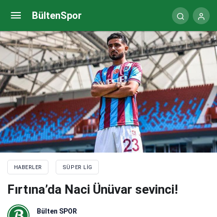
Volkan Demirel büyük oynuyor! Süper Lig’in
BültenSpor
yıldızına talip
HABERLER
SÜPER LIG
Fırtına’da Naci Ünüvar sevinci!
Bülten SPOR