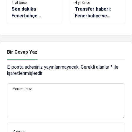
4 yıl önce
4 yıl önce
Son dakika
Transfer haberi:
Fenerbahçe
Fenerbahçe ve
transfer haberi! Sarı
Galatasaray
lacivertliler’den
arasında Nahuel
Alexander Sörloth
Ferraresi yarışı
için teklif
Bir Cevap Yaz
E-posta adresiniz yayınlanmayacak.
Gerekli alanlar
*
ile
işaretlenmişlerdir
Yorumunuz
Adınız