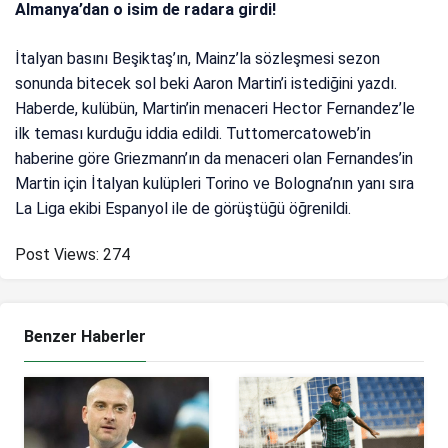
Almanya’dan o isim de radara girdi!
İtalyan basını Beşiktaş’ın, Mainz’la sözleşmesi sezon
sonunda bitecek sol beki Aaron Martin’i istediğini yazdı.
Haberde, kulübün, Martin’in menaceri Hector Fernandez’le
ilk teması kurduğu iddia edildi. Tuttomercatoweb’in
haberine göre Griezmann’ın da menaceri olan Fernandes’in
Martin için İtalyan kulüpleri Torino ve Bologna’nın yanı sıra
La Liga ekibi Espanyol ile de görüştüğü öğrenildi.
Post Views:
274
Benzer Haberler