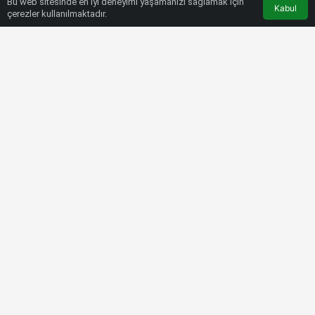
Bu web sitesinde en iyi deneyimi yaşamanızı sağlamak için
Kabul
çerezler kullanılmaktadır.
HABERLER
SÜPER LIG
Okan Buruk: Kör değilsek Icardi
sakat!
Bülten SPOR
18 Aralık 2022, 04:05
tarihinde yayınlandı