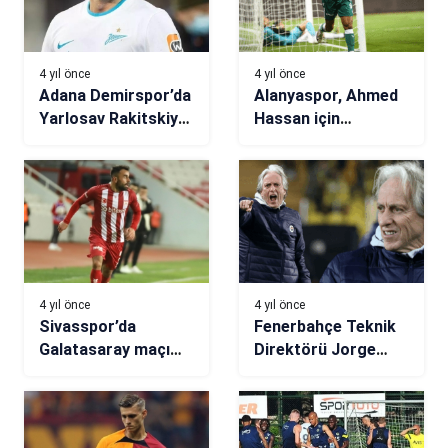
4 yıl önce
4 yıl önce
Adana Demirspor’da
Alanyaspor, Ahmed
Yarlosav Rakitskiy
Hassan için
transferi tamam
Olympiakos’la
anlaştı
4 yıl önce
4 yıl önce
Sivasspor’da
Fenerbahçe Teknik
Galatasaray maçı
Direktörü Jorge
öncesi sakatlık şoku
Jesus: Oyuncularım
çok iyi durumda