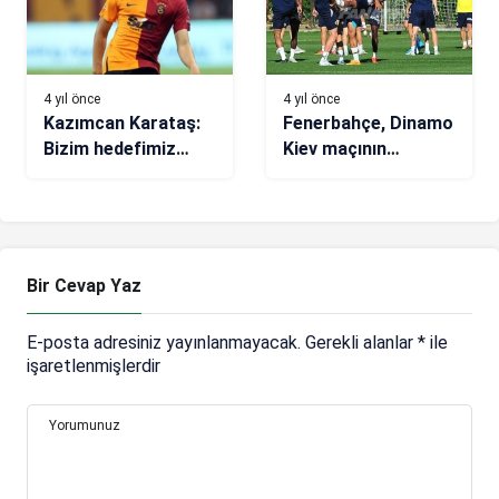
4 yıl önce
4 yıl önce
Kazımcan Karataş:
Fenerbahçe, Dinamo
Bizim hedefimiz
Kiev maçının
şampiyonluk
hazırlıklarına devam
etti
Bir Cevap Yaz
E-posta adresiniz yayınlanmayacak.
Gerekli alanlar
*
ile
işaretlenmişlerdir
Yorumunuz