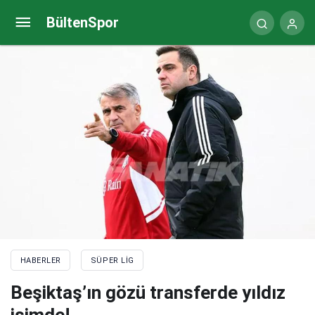
Okan Buruk: Kör değilsek Icardi sakat!
BültenSpor
HABERLER
SÜPER LIG
Beşiktaş’ın gözü transferde yıldız