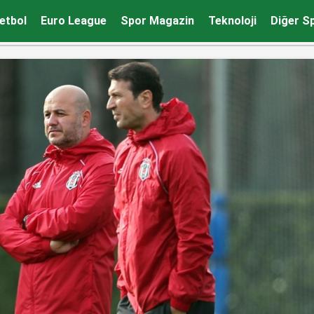
ır!
etbol
Euro League
Spor Magazin
Teknoloji
Diğer S