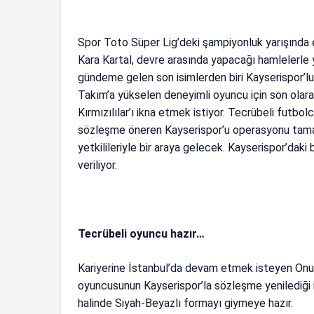
Spor Toto Süper Lig’deki şampiyonluk yarışında e
Kara Kartal, devre arasında yapacağı hamlelerle
gündeme gelen son isimlerden biri Kayserispor’lu 
Takım’a yükselen deneyimli oyuncu için son olara
Kırmızılılar’ı ikna etmek istiyor. Tecrübeli futb
sözleşme öneren Kayserispor’u operasyonu tamam
yetkilileriyle bir araya gelecek. Kayserispor’dak
veriliyor.
Tecrübeli oyuncu hazır…
Kariyerine İstanbul’da devam etmek isteyen Onu
oyuncusunun Kayserispor’la sözleşme yenilediği id
halinde Siyah-Beyazlı formayı giymeye hazır.