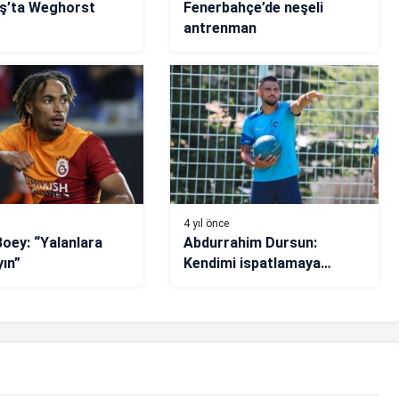
ş’ta Weghorst
Fenerbahçe’de neşeli
antrenman
4 yıl önce
oey: “Yalanlara
Abdurrahim Dursun:
ın”
Kendimi ispatlamaya
geldim