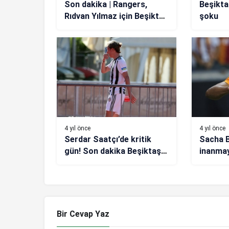
Son dakika | Rangers,
Beşikta
Rıdvan Yılmaz için Beşiktaş
şoku
ile anlaştı
4 yıl önce
4 yıl önce
Serdar Saatçı’de kritik
Sacha B
gün! Son dakika Beşiktaş
inanmay
haberi…
Bir Cevap Yaz