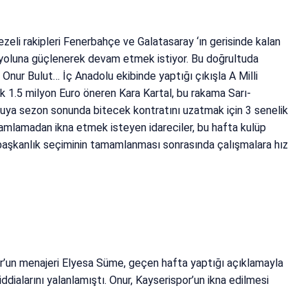
zeli rakipleri Fenerbahçe ve Galatasaray ‘ın gerisinde kalan
 yoluna güçlenerek devam etmek istiyor. Bu doğrultuda
Onur Bulut… İç Anadolu ekibinde yaptığı çıkışla A Milli
k 1.5 milyon Euro öneren Kara Kartal, bu rakama Sarı-
olcuya sezon sonunda bitecek kontratını uzatmak için 3 senelik
lamadan ikna etmek isteyen idareciler, bu hafta kulüp
i başkanlık seçiminin tamamlanması sonrasında çalışmalara hız
r’un menajeri Elyesa Süme, geçen hafta yaptığı açıklamayla
dialarını yalanlamıştı. Onur, Kayserispor’un ikna edilmesi