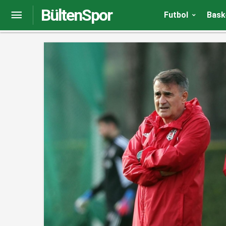
BültenSpor
Trabzonspor’da Anastasios Bakasetas şova haz
Futbol
Bask