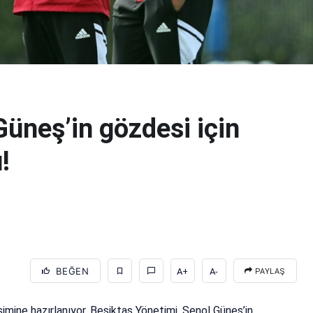
Güneş’in gözdesi için
!
BEĞEN
A+
A-
PAYLAŞ
imine hazırlanıyor. Beşiktaş Yönetimi, Şenol Güneş’in